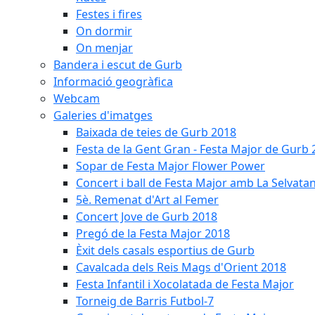
Festes i fires
On dormir
On menjar
Bandera i escut de Gurb
Informació geogràfica
Webcam
Galeries d'imatges
Baixada de teies de Gurb 2018
Festa de la Gent Gran - Festa Major de Gurb
Sopar de Festa Major Flower Power
Concert i ball de Festa Major amb La Selvata
5è. Remenat d'Art al Femer
Concert Jove de Gurb 2018
Pregó de la Festa Major 2018
Èxit dels casals esportius de Gurb
Cavalcada dels Reis Mags d'Orient 2018
Festa Infantil i Xocolatada de Festa Major
Torneig de Barris Futbol-7