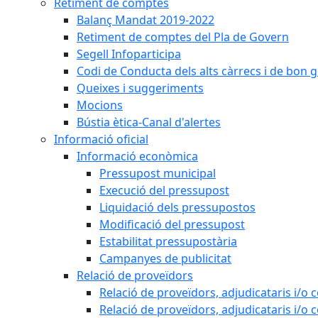
Retiment de comptes
Balanç Mandat 2019-2022
Retiment de comptes del Pla de Govern
Segell Infoparticipa
Codi de Conducta dels alts càrrecs i de bon 
Queixes i suggeriments
Mocions
Bústia ètica-Canal d'alertes
Informació oficial
Informació econòmica
Pressupost municipal
Execució del pressupost
Liquidació dels pressupostos
Modificació del pressupost
Estabilitat pressupostària
Campanyes de publicitat
Relació de proveïdors
Relació de proveïdors, adjudicataris i/o 
Relació de proveïdors, adjudicataris i/o 