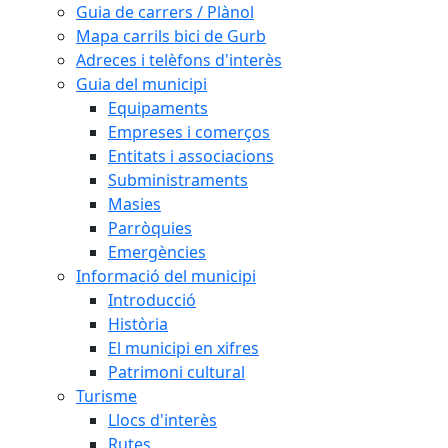
Guia de carrers / Plànol
Mapa carrils bici de Gurb
Adreces i telèfons d'interès
Guia del municipi
Equipaments
Empreses i comerços
Entitats i associacions
Subministraments
Masies
Parròquies
Emergències
Informació del municipi
Introducció
Història
El municipi en xifres
Patrimoni cultural
Turisme
Llocs d'interès
Rutes