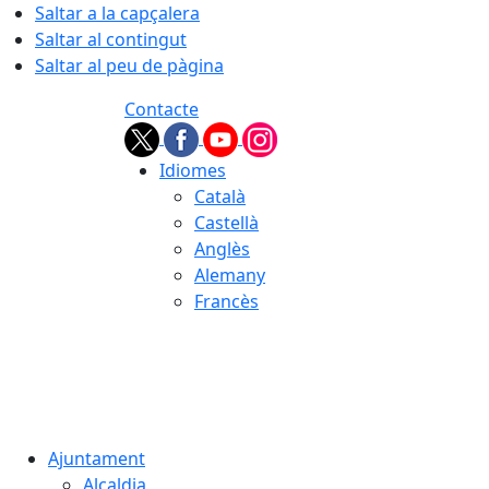
Saltar a la capçalera
Saltar al contingut
Saltar al peu de pàgina
Contacte
Idiomes
Català
Castellà
Anglès
Alemany
Francès
07.08.2026 | 01:47
Ajuntament
Alcaldia