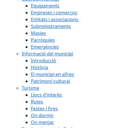
Equipaments
Empreses i comerços
Entitats i associacions
Subministraments
Masies
Parròquies
Emergències
Informació del municipi
Introducció
Història
El municipi en xifres
Patrimoni cultural
Turisme
Llocs d'interès
Rutes
Festes i fires
On dormir
On menjar