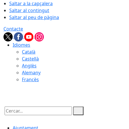
Saltar a la capçalera
Saltar al contingut
Saltar al peu de pàgina
Contacte
Idiomes
Català
Castellà
Anglès
Alemany
Francès
08.08.2026 | 21:03
Cercar:
Ajuntament