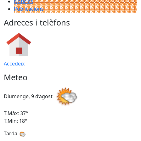
Notícies
Publicacions
Adreces i telèfons
Accedeix
Meteo
Diumenge, 9 d’agost
D
T.Màx: 37°
T
T.Min: 18°
T
Tarda
T