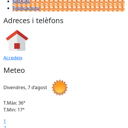
Notícies
Publicacions
Adreces i telèfons
Accedeix
Meteo
Divendres, 7 d’agost
D
T.Màx: 36°
T
T.Min: 17°
T
1
T