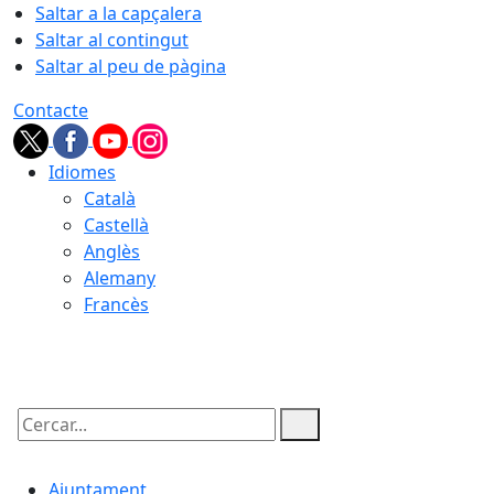
Saltar a la capçalera
Saltar al contingut
Saltar al peu de pàgina
Contacte
Idiomes
Català
Castellà
Anglès
Alemany
Francès
07.08.2026 | 11:05
Cercar:
Ajuntament