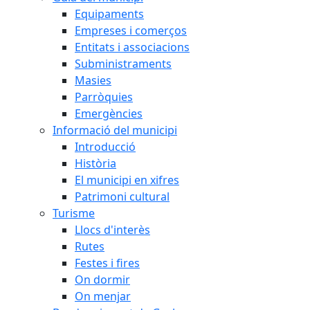
Equipaments
Empreses i comerços
Entitats i associacions
Subministraments
Masies
Parròquies
Emergències
Informació del municipi
Introducció
Història
El municipi en xifres
Patrimoni cultural
Turisme
Llocs d'interès
Rutes
Festes i fires
On dormir
On menjar