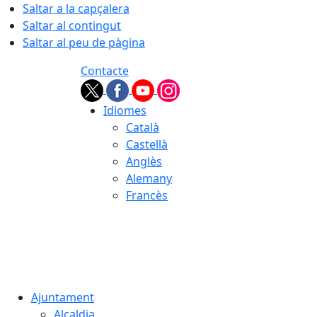
Saltar a la capçalera
Saltar al contingut
Saltar al peu de pàgina
Contacte
Idiomes
Català
Castellà
Anglès
Alemany
Francès
07.08.2026 | 01:32
Ajuntament
Alcaldia