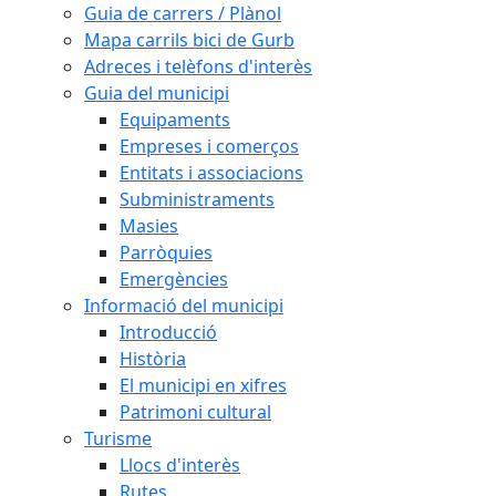
Guia de carrers / Plànol
Mapa carrils bici de Gurb
Adreces i telèfons d'interès
Guia del municipi
Equipaments
Empreses i comerços
Entitats i associacions
Subministraments
Masies
Parròquies
Emergències
Informació del municipi
Introducció
Història
El municipi en xifres
Patrimoni cultural
Turisme
Llocs d'interès
Rutes