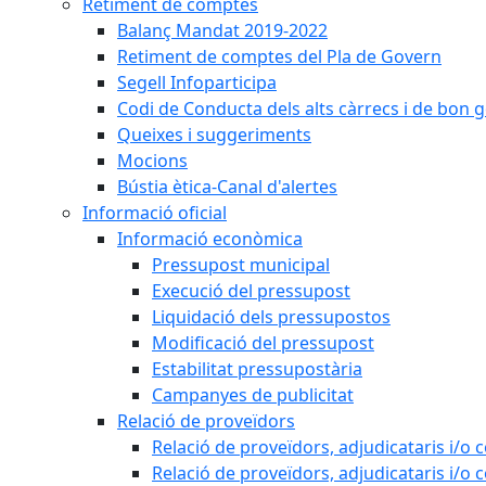
Retiment de comptes
Balanç Mandat 2019-2022
Retiment de comptes del Pla de Govern
Segell Infoparticipa
Codi de Conducta dels alts càrrecs i de bon 
Queixes i suggeriments
Mocions
Bústia ètica-Canal d'alertes
Informació oficial
Informació econòmica
Pressupost municipal
Execució del pressupost
Liquidació dels pressupostos
Modificació del pressupost
Estabilitat pressupostària
Campanyes de publicitat
Relació de proveïdors
Relació de proveïdors, adjudicataris i/o 
Relació de proveïdors, adjudicataris i/o 