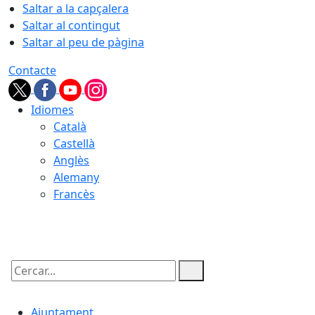
Saltar a la capçalera
Saltar al contingut
Saltar al peu de pàgina
Contacte
Idiomes
Català
Castellà
Anglès
Alemany
Francès
09.08.2026 | 08:02
Cercar:
Ajuntament