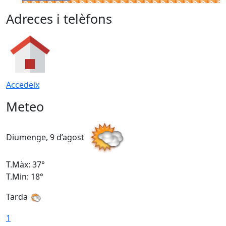
Adreces i telèfons
Accedeix
Meteo
Diumenge, 9 d’agost
D
T.Màx: 37°
T
T.Min: 18°
T
Tarda
T
1