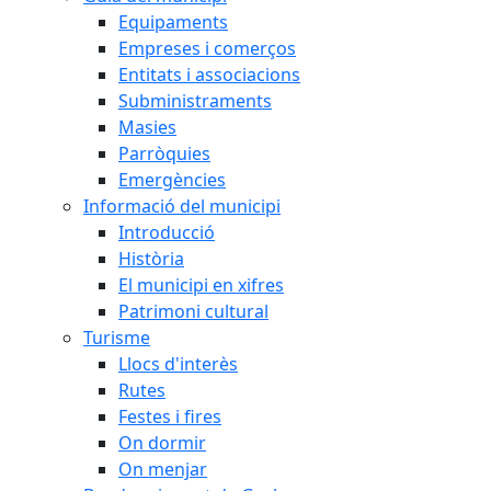
Equipaments
Empreses i comerços
Entitats i associacions
Subministraments
Masies
Parròquies
Emergències
Informació del municipi
Introducció
Història
El municipi en xifres
Patrimoni cultural
Turisme
Llocs d'interès
Rutes
Festes i fires
On dormir
On menjar