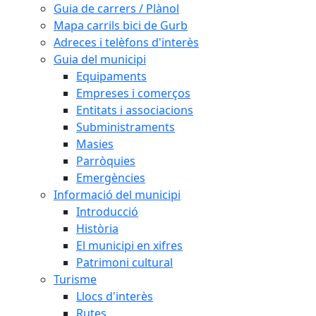
Guia de carrers / Plànol
Mapa carrils bici de Gurb
Adreces i telèfons d'interès
Guia del municipi
Equipaments
Empreses i comerços
Entitats i associacions
Subministraments
Masies
Parròquies
Emergències
Informació del municipi
Introducció
Història
El municipi en xifres
Patrimoni cultural
Turisme
Llocs d'interès
Rutes