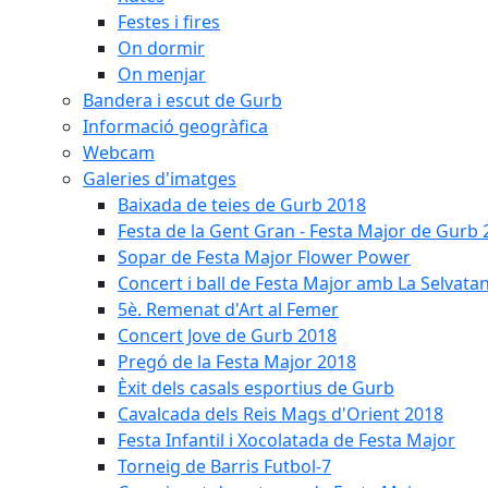
Festes i fires
On dormir
On menjar
Bandera i escut de Gurb
Informació geogràfica
Webcam
Galeries d'imatges
Baixada de teies de Gurb 2018
Festa de la Gent Gran - Festa Major de Gurb
Sopar de Festa Major Flower Power
Concert i ball de Festa Major amb La Selvata
5è. Remenat d'Art al Femer
Concert Jove de Gurb 2018
Pregó de la Festa Major 2018
Èxit dels casals esportius de Gurb
Cavalcada dels Reis Mags d'Orient 2018
Festa Infantil i Xocolatada de Festa Major
Torneig de Barris Futbol-7