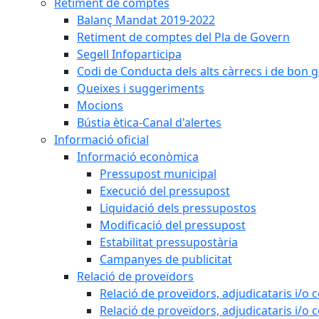
Retiment de comptes
Balanç Mandat 2019-2022
Retiment de comptes del Pla de Govern
Segell Infoparticipa
Codi de Conducta dels alts càrrecs i de bon 
Queixes i suggeriments
Mocions
Bústia ètica-Canal d'alertes
Informació oficial
Informació econòmica
Pressupost municipal
Execució del pressupost
Liquidació dels pressupostos
Modificació del pressupost
Estabilitat pressupostària
Campanyes de publicitat
Relació de proveïdors
Relació de proveïdors, adjudicataris i/o 
Relació de proveïdors, adjudicataris i/o 