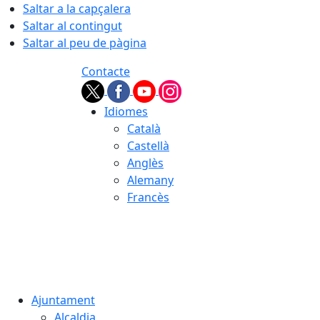
Saltar a la capçalera
Saltar al contingut
Saltar al peu de pàgina
Contacte
Idiomes
Català
Castellà
Anglès
Alemany
Francès
08.08.2026 | 02:58
Ajuntament
Alcaldia