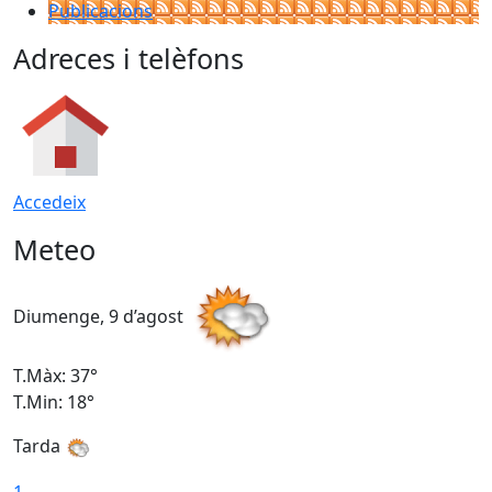
Publicacions
Adreces i telèfons
Accedeix
Meteo
Diumenge, 9 d’agost
D
T.Màx: 37°
T
T.Min: 18°
T
Tarda
T
1