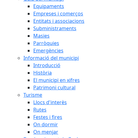
Equipaments
Empreses i comerços
Entitats i associacions
Subministraments
Masies
Parròquies
Emergències
Informació del municipi
Introducció
Història
El municipi en xifres
Patrimoni cultural
Turisme
Llocs d'interès
Rutes
Festes i fires
On dormir
On menjar