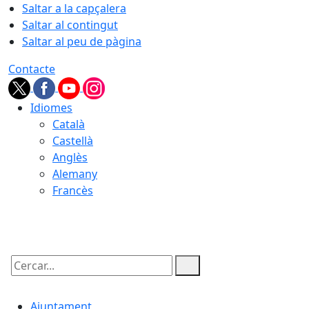
Saltar a la capçalera
Saltar al contingut
Saltar al peu de pàgina
Contacte
Idiomes
Català
Castellà
Anglès
Alemany
Francès
09.08.2026 | 11:45
Cercar:
Ajuntament