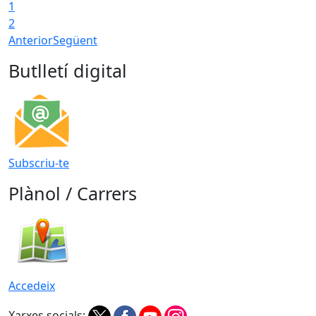
1
2
Anterior
Següent
Butlletí digital
Subscriu-te
Plànol / Carrers
Accedeix
Xarxes socials: