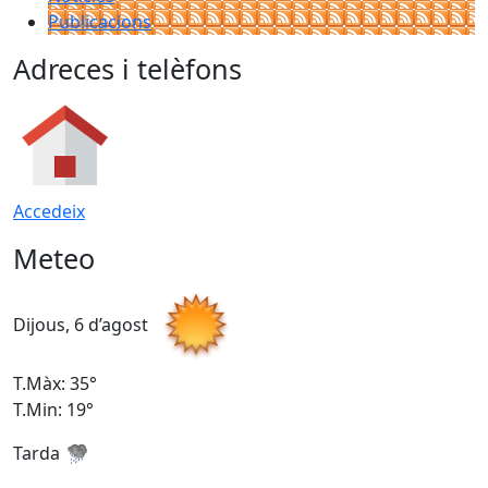
Publicacions
Adreces i telèfons
Accedeix
Meteo
Dijous, 6 d’agost
D
T.Màx: 35°
T
T.Min: 19°
T
Tarda