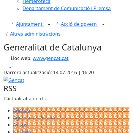
Hemeroteca
Departament de Comunicació i Premsa
Ajuntament
Acció de govern
Altres administracions
Generalitat de Catalunya
Lloc web:
www.gencat.cat
Facebook
X
Darrera actualització: 14.07.2016 | 16:20
Gencat
RSS
L'actualitat a un clic
Agenda
Agenda de l'Alcalde
Avisos
Notícies