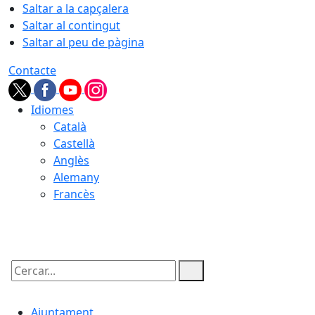
Saltar a la capçalera
Saltar al contingut
Saltar al peu de pàgina
Contacte
Idiomes
Català
Castellà
Anglès
Alemany
Francès
06.08.2026 | 10:57
Cercar:
Ajuntament