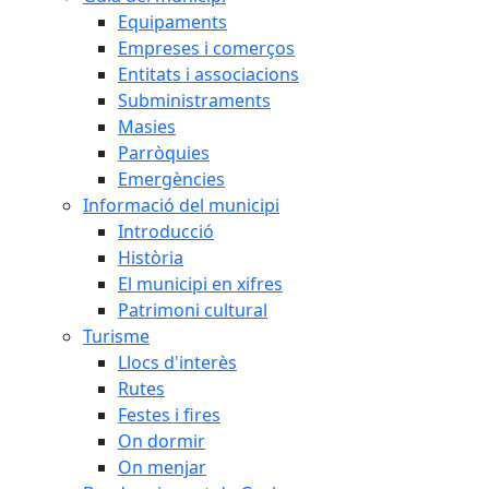
Equipaments
Empreses i comerços
Entitats i associacions
Subministraments
Masies
Parròquies
Emergències
Informació del municipi
Introducció
Història
El municipi en xifres
Patrimoni cultural
Turisme
Llocs d'interès
Rutes
Festes i fires
On dormir
On menjar