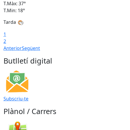
T.Màx: 37°
T
T.Min: 18°
T
Tarda
T
1
2
Anterior
Següent
Butlletí digital
Subscriu-te
Plànol / Carrers