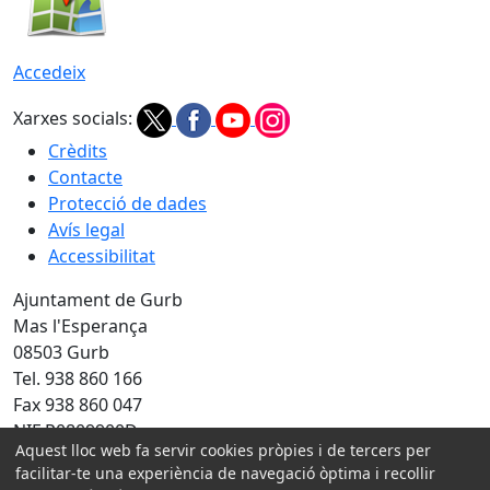
Accedeix
Xarxes socials:
Crèdits
Contacte
Protecció de dades
Avís legal
Accessibilitat
Ajuntament de Gurb
Mas l'Esperança
08503 Gurb
Tel. 938 860 166
Fax 938 860 047
NIF P0809900D
Aquest lloc web fa servir cookies pròpies i de tercers per
Amb la col·laboració de:
facilitar-te una experiència de navegació òptima i recollir