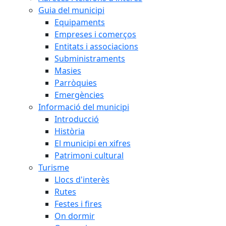
Guia del municipi
Equipaments
Empreses i comerços
Entitats i associacions
Subministraments
Masies
Parròquies
Emergències
Informació del municipi
Introducció
Història
El municipi en xifres
Patrimoni cultural
Turisme
Llocs d'interès
Rutes
Festes i fires
On dormir