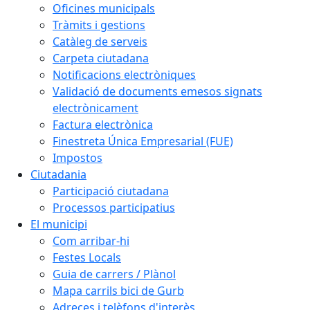
Oficines municipals
Tràmits i gestions
Catàleg de serveis
Carpeta ciutadana
Notificacions electròniques
Validació de documents emesos signats
electrònicament
Factura electrònica
Finestreta Única Empresarial (FUE)
Impostos
Ciutadania
Participació ciutadana
Processos participatius
El municipi
Com arribar-hi
Festes Locals
Guia de carrers / Plànol
Mapa carrils bici de Gurb
Adreces i telèfons d'interès