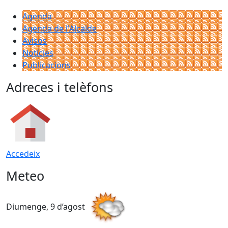
Agenda
Agenda de l'Alcalde
Avisos
Notícies
Publicacions
Adreces i telèfons
Accedeix
Meteo
Diumenge, 9 d’agost
D