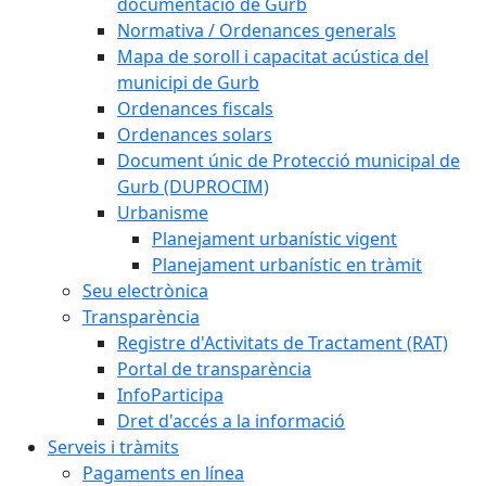
documentació de Gurb
Normativa / Ordenances generals
Mapa de soroll i capacitat acústica del
municipi de Gurb
Ordenances fiscals
Ordenances solars
Document únic de Protecció municipal de
Gurb (DUPROCIM)
Urbanisme
Planejament urbanístic vigent
Planejament urbanístic en tràmit
Seu electrònica
Transparència
Registre d'Activitats de Tractament (RAT)
Portal de transparència
InfoParticipa
Dret d'accés a la informació
Serveis i tràmits
Pagaments en línea