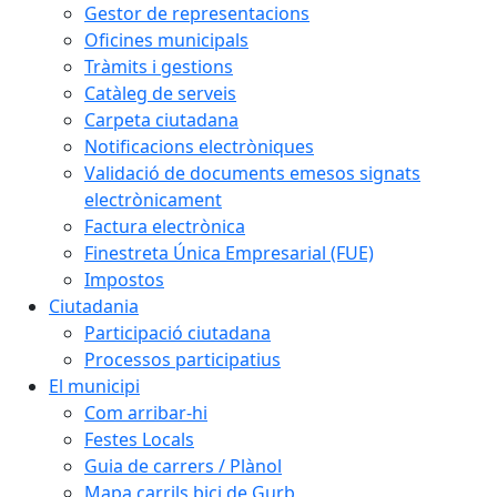
Gestor de representacions
Oficines municipals
Tràmits i gestions
Catàleg de serveis
Carpeta ciutadana
Notificacions electròniques
Validació de documents emesos signats
electrònicament
Factura electrònica
Finestreta Única Empresarial (FUE)
Impostos
Ciutadania
Participació ciutadana
Processos participatius
El municipi
Com arribar-hi
Festes Locals
Guia de carrers / Plànol
Mapa carrils bici de Gurb