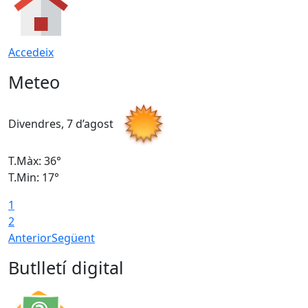
Accedeix
Meteo
Divendres, 7 d’agost
D
T.Màx: 36°
T
T.Min: 17°
T
1
T
2
Anterior
Següent
Butlletí digital