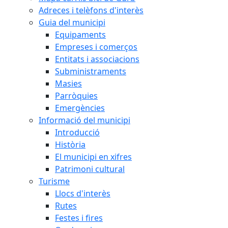
Adreces i telèfons d'interès
Guia del municipi
Equipaments
Empreses i comerços
Entitats i associacions
Subministraments
Masies
Parròquies
Emergències
Informació del municipi
Introducció
Història
El municipi en xifres
Patrimoni cultural
Turisme
Llocs d'interès
Rutes
Festes i fires