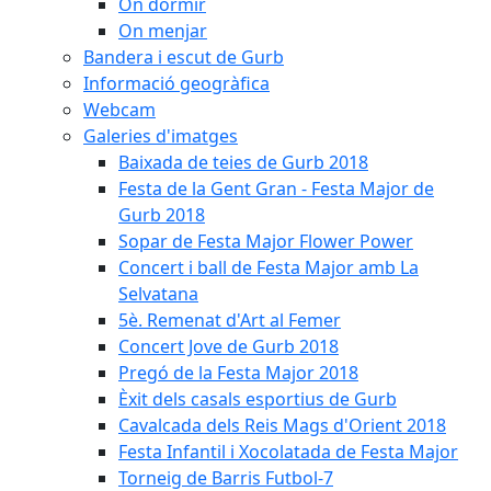
On dormir
On menjar
Bandera i escut de Gurb
Informació geogràfica
Webcam
Galeries d'imatges
Baixada de teies de Gurb 2018
Festa de la Gent Gran - Festa Major de
Gurb 2018
Sopar de Festa Major Flower Power
Concert i ball de Festa Major amb La
Selvatana
5è. Remenat d'Art al Femer
Concert Jove de Gurb 2018
Pregó de la Festa Major 2018
Èxit dels casals esportius de Gurb
Cavalcada dels Reis Mags d'Orient 2018
Festa Infantil i Xocolatada de Festa Major
Torneig de Barris Futbol-7