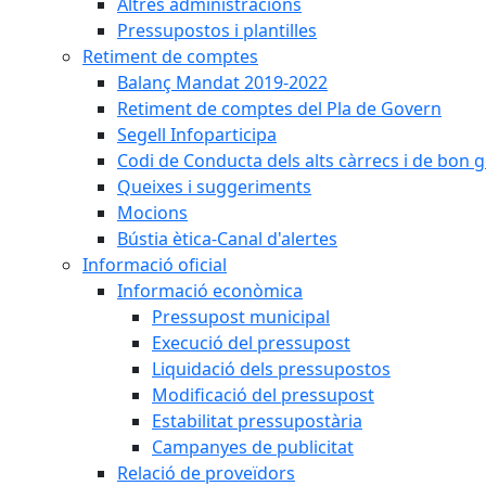
Altres administracions
Pressupostos i plantilles
Retiment de comptes
Balanç Mandat 2019-2022
Retiment de comptes del Pla de Govern
Segell Infoparticipa
Codi de Conducta dels alts càrrecs i de bon 
Queixes i suggeriments
Mocions
Bústia ètica-Canal d'alertes
Informació oficial
Informació econòmica
Pressupost municipal
Execució del pressupost
Liquidació dels pressupostos
Modificació del pressupost
Estabilitat pressupostària
Campanyes de publicitat
Relació de proveïdors