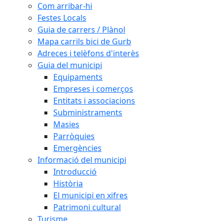
Com arribar-hi
Festes Locals
Guia de carrers / Plànol
Mapa carrils bici de Gurb
Adreces i telèfons d'interès
Guia del municipi
Equipaments
Empreses i comerços
Entitats i associacions
Subministraments
Masies
Parròquies
Emergències
Informació del municipi
Introducció
Història
El municipi en xifres
Patrimoni cultural
Turisme