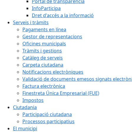
Portal de transparència
InfoParticipa
Dret d'accés a la informació
Serveis i tràmits
Pagaments en línea
Gestor de representacions
Oficines municipals
Tràmits i gestions
Catàleg de serveis
Carpeta ciutadana
Notificacions electròniques
Validació de documents emesos signats electrò
Factura electrònica
Finestreta Única Empresarial (FUE)
Impostos
Ciutadania
Participació ciutadana
Processos participatius
El municipi