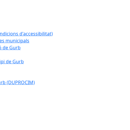
ndicions d'accessibilitat)
es municipals
ió de Gurb
ipi de Gurb
Gurb (DUPROCIM)