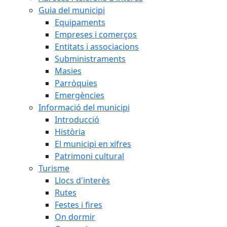
Guia del municipi
Equipaments
Empreses i comerços
Entitats i associacions
Subministraments
Masies
Parròquies
Emergències
Informació del municipi
Introducció
Història
El municipi en xifres
Patrimoni cultural
Turisme
Llocs d'interès
Rutes
Festes i fires
On dormir