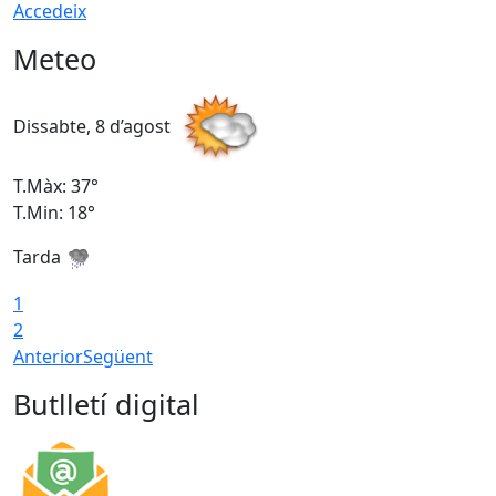
Accedeix
Meteo
Dissabte, 8 d’agost
D
T.Màx: 37°
T
T.Min: 18°
T
Tarda
T
1
2
Anterior
Següent
Butlletí digital