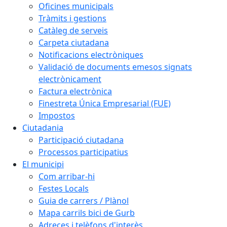
Oficines municipals
Tràmits i gestions
Catàleg de serveis
Carpeta ciutadana
Notificacions electròniques
Validació de documents emesos signats
electrònicament
Factura electrònica
Finestreta Única Empresarial (FUE)
Impostos
Ciutadania
Participació ciutadana
Processos participatius
El municipi
Com arribar-hi
Festes Locals
Guia de carrers / Plànol
Mapa carrils bici de Gurb
Adreces i telèfons d'interès