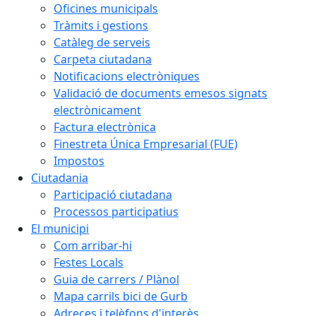
Oficines municipals
Tràmits i gestions
Catàleg de serveis
Carpeta ciutadana
Notificacions electròniques
Validació de documents emesos signats
electrònicament
Factura electrònica
Finestreta Única Empresarial (FUE)
Impostos
Ciutadania
Participació ciutadana
Processos participatius
El municipi
Com arribar-hi
Festes Locals
Guia de carrers / Plànol
Mapa carrils bici de Gurb
Adreces i telèfons d'interès