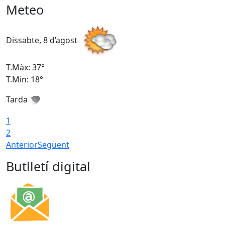
Meteo
Dissabte, 8 d’agost
D
T.Màx: 37°
T
T.Min: 18°
T
Tarda
T
1
2
Anterior
Següent
Butlletí digital