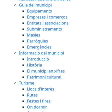
Guia del municipi
Equipaments
Empreses i comerços
Entitats i associacions
Subministraments
Masies
Parròquies
Emergències
Informació del municipi
Introducció
Història
El municipi en xifres
Patrimoni cultural
Turisme
Llocs d'interès
Rutes
Festes i fires
On dormir