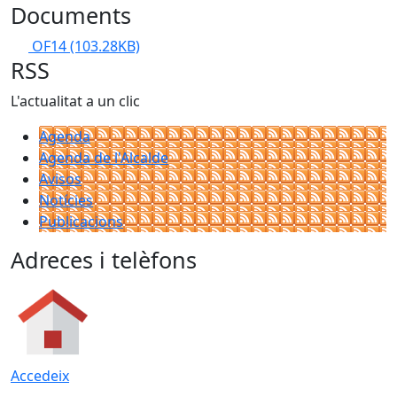
Documents
OF14
(103.28KB)
RSS
L'actualitat a un clic
Agenda
Agenda de l'Alcalde
Avisos
Notícies
Publicacions
Adreces i telèfons
Accedeix