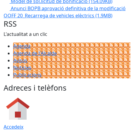
Model de sol.licitud de bonificació
(154.09KB)
Anunci BOPB aprovació definitiva de la modificació
OOFF 20_Recarrega de vehicles elèctrics
(1.9MB)
RSS
L'actualitat a un clic
Agenda
Agenda de l'Alcalde
Avisos
Notícies
Publicacions
Adreces i telèfons
Accedeix