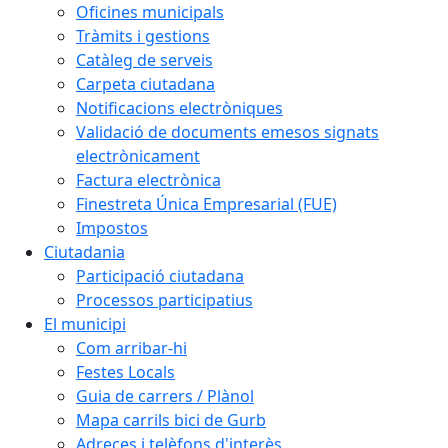
Oficines municipals
Tràmits i gestions
Catàleg de serveis
Carpeta ciutadana
Notificacions electròniques
Validació de documents emesos signats
electrònicament
Factura electrònica
Finestreta Única Empresarial (FUE)
Impostos
Ciutadania
Participació ciutadana
Processos participatius
El municipi
Com arribar-hi
Festes Locals
Guia de carrers / Plànol
Mapa carrils bici de Gurb
Adreces i telèfons d'interès