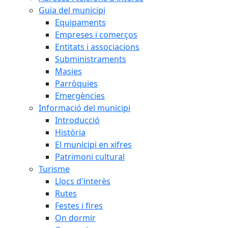
Guia del municipi
Equipaments
Empreses i comerços
Entitats i associacions
Subministraments
Masies
Parròquies
Emergències
Informació del municipi
Introducció
Història
El municipi en xifres
Patrimoni cultural
Turisme
Llocs d'interès
Rutes
Festes i fires
On dormir