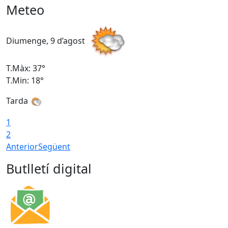
Meteo
Diumenge, 9 d’agost
D
T.Màx: 37°
T
T.Min: 18°
T
Tarda
T
1
2
Anterior
Següent
Butlletí digital