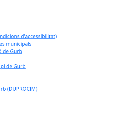
ndicions d'accessibilitat)
es municipals
ió de Gurb
ipi de Gurb
Gurb (DUPROCIM)