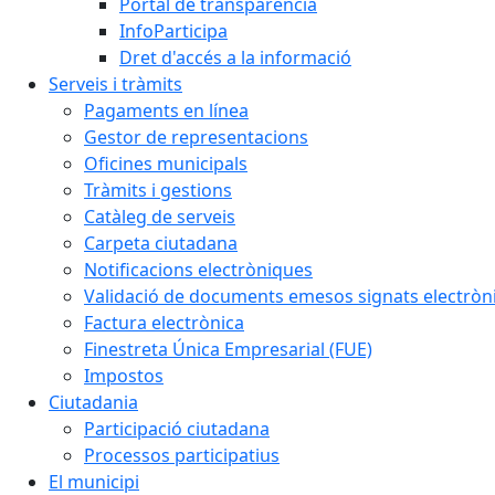
Portal de transparència
InfoParticipa
Dret d'accés a la informació
Serveis i tràmits
Pagaments en línea
Gestor de representacions
Oficines municipals
Tràmits i gestions
Catàleg de serveis
Carpeta ciutadana
Notificacions electròniques
Validació de documents emesos signats electrò
Factura electrònica
Finestreta Única Empresarial (FUE)
Impostos
Ciutadania
Participació ciutadana
Processos participatius
El municipi