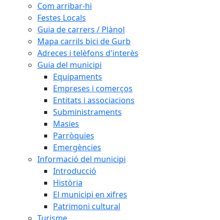
Com arribar-hi
Festes Locals
Guia de carrers / Plànol
Mapa carrils bici de Gurb
Adreces i telèfons d'interès
Guia del municipi
Equipaments
Empreses i comerços
Entitats i associacions
Subministraments
Masies
Parròquies
Emergències
Informació del municipi
Introducció
Història
El municipi en xifres
Patrimoni cultural
Turisme