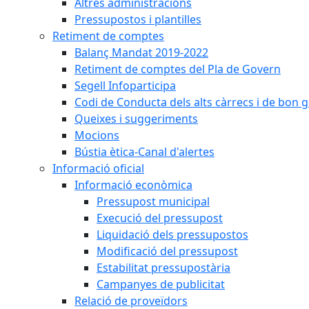
Altres administracions
Pressupostos i plantilles
Retiment de comptes
Balanç Mandat 2019-2022
Retiment de comptes del Pla de Govern
Segell Infoparticipa
Codi de Conducta dels alts càrrecs i de bon 
Queixes i suggeriments
Mocions
Bústia ètica-Canal d'alertes
Informació oficial
Informació econòmica
Pressupost municipal
Execució del pressupost
Liquidació dels pressupostos
Modificació del pressupost
Estabilitat pressupostària
Campanyes de publicitat
Relació de proveïdors