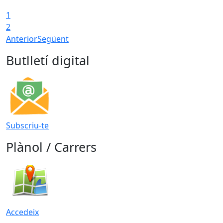
1
T
2
Anterior
Següent
Butlletí digital
Subscriu-te
Plànol / Carrers
Accedeix