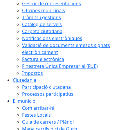
Gestor de representacions
Oficines municipals
Tràmits i gestions
Catàleg de serveis
Carpeta ciutadana
Notificacions electròniques
Validació de documents emesos signats
electrònicament
Factura electrònica
Finestreta Única Empresarial (FUE)
Impostos
Ciutadania
Participació ciutadana
Processos participatius
El municipi
Com arribar-hi
Festes Locals
Guia de carrers / Plànol
Mapa carrils bici de Gurb