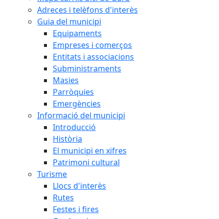
Adreces i telèfons d'interès
Guia del municipi
Equipaments
Empreses i comerços
Entitats i associacions
Subministraments
Masies
Parròquies
Emergències
Informació del municipi
Introducció
Història
El municipi en xifres
Patrimoni cultural
Turisme
Llocs d'interès
Rutes
Festes i fires