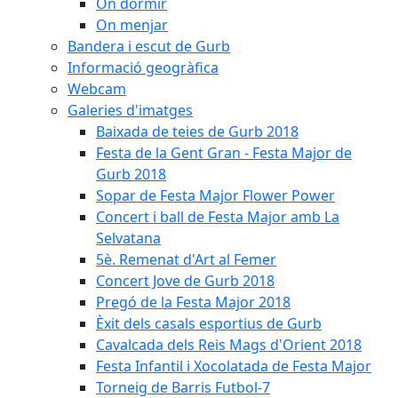
On dormir
On menjar
Bandera i escut de Gurb
Informació geogràfica
Webcam
Galeries d'imatges
Baixada de teies de Gurb 2018
Festa de la Gent Gran - Festa Major de
Gurb 2018
Sopar de Festa Major Flower Power
Concert i ball de Festa Major amb La
Selvatana
5è. Remenat d'Art al Femer
Concert Jove de Gurb 2018
Pregó de la Festa Major 2018
Èxit dels casals esportius de Gurb
Cavalcada dels Reis Mags d'Orient 2018
Festa Infantil i Xocolatada de Festa Major
Torneig de Barris Futbol-7