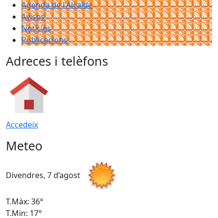
Agenda de l'Alcalde
Avisos
Notícies
Publicacions
Adreces i telèfons
Accedeix
Meteo
Divendres, 7 d’agost
D
T.Màx: 36°
T
T.Min: 17°
T