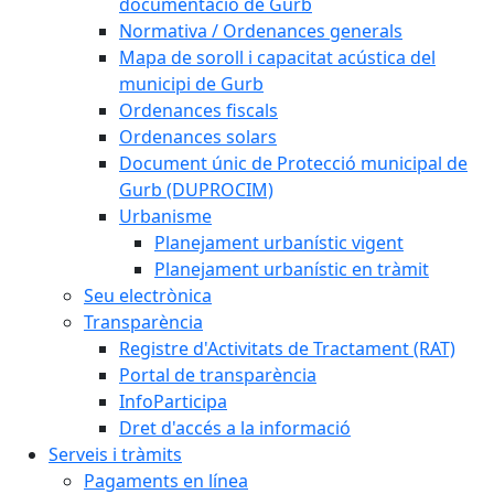
documentació de Gurb
Normativa / Ordenances generals
Mapa de soroll i capacitat acústica del
municipi de Gurb
Ordenances fiscals
Ordenances solars
Document únic de Protecció municipal de
Gurb (DUPROCIM)
Urbanisme
Planejament urbanístic vigent
Planejament urbanístic en tràmit
Seu electrònica
Transparència
Registre d'Activitats de Tractament (RAT)
Portal de transparència
InfoParticipa
Dret d'accés a la informació
Serveis i tràmits
Pagaments en línea