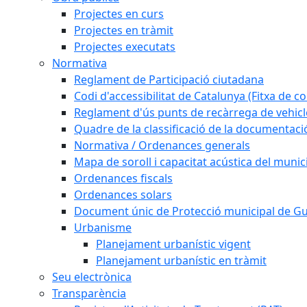
Projectes en curs
Projectes en tràmit
Projectes executats
Normativa
Reglament de Participació ciutadana
Codi d'accessibilitat de Catalunya (Fitxa de co
Reglament d'ús punts de recàrrega de vehicl
Quadre de la classificació de la documentac
Normativa / Ordenances generals
Mapa de soroll i capacitat acústica del munic
Ordenances fiscals
Ordenances solars
Document únic de Protecció municipal de 
Urbanisme
Planejament urbanístic vigent
Planejament urbanístic en tràmit
Seu electrònica
Transparència