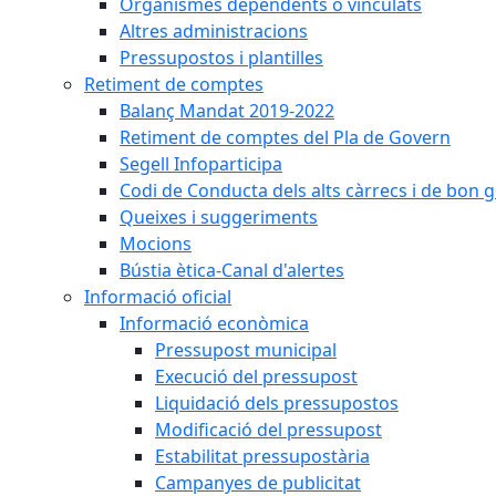
Organismes dependents o vinculats
Altres administracions
Pressupostos i plantilles
Retiment de comptes
Balanç Mandat 2019-2022
Retiment de comptes del Pla de Govern
Segell Infoparticipa
Codi de Conducta dels alts càrrecs i de bon 
Queixes i suggeriments
Mocions
Bústia ètica-Canal d'alertes
Informació oficial
Informació econòmica
Pressupost municipal
Execució del pressupost
Liquidació dels pressupostos
Modificació del pressupost
Estabilitat pressupostària
Campanyes de publicitat