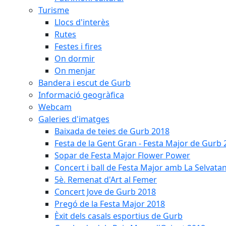
Turisme
Llocs d'interès
Rutes
Festes i fires
On dormir
On menjar
Bandera i escut de Gurb
Informació geogràfica
Webcam
Galeries d'imatges
Baixada de teies de Gurb 2018
Festa de la Gent Gran - Festa Major de Gurb
Sopar de Festa Major Flower Power
Concert i ball de Festa Major amb La Selvata
5è. Remenat d'Art al Femer
Concert Jove de Gurb 2018
Pregó de la Festa Major 2018
Èxit dels casals esportius de Gurb