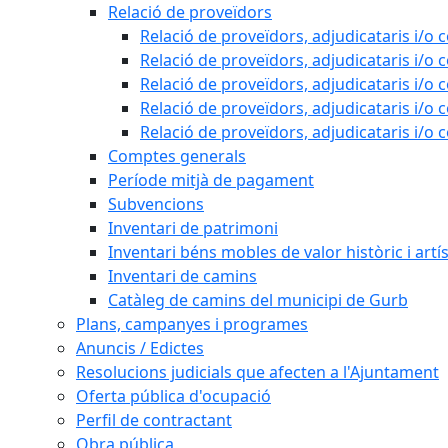
Relació de proveïdors
Relació de proveïdors, adjudicataris i/o 
Relació de proveïdors, adjudicataris i/o 
Relació de proveïdors, adjudicataris i/o 
Relació de proveïdors, adjudicataris i/o 
Relació de proveïdors, adjudicataris i/o 
Comptes generals
Període mitjà de pagament
Subvencions
Inventari de patrimoni
Inventari béns mobles de valor històric i artís
Inventari de camins
Catàleg de camins del municipi de Gurb
Plans, campanyes i programes
Anuncis / Edictes
Resolucions judicials que afecten a l'Ajuntament
Oferta pública d'ocupació
Perfil de contractant
Obra pública