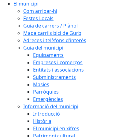
El municipi
Com arribar-hi
Festes Locals
Guia de carrers / Plànol
Mapa carrils bici de Gurb
Adreces i telèfons d'interès
Guia del municipi
Equipaments
Empreses i comerços
Entitats i associacions
Subministraments
Masies
Parròquies
Emergències
Informació del municipi
Introducció
Història
El municipi en xifres
Patrimoni cultural