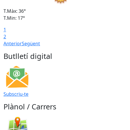
T.Màx: 36°
T
T.Min: 17°
T
1
T
2
Anterior
Següent
Butlletí digital
Subscriu-te
Plànol / Carrers