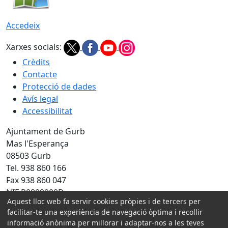
Accedeix
Xarxes socials:
Crèdits
Contacte
Protecció de dades
Avís legal
Accessibilitat
Ajuntament de Gurb
Mas l'Esperança
08503 Gurb
Tel. 938 860 166
Fax 938 860 047
NIF P0809900D
Aquest lloc web fa servir cookies pròpies i de tercers per
facilitar-te una experiència de navegació òptima i recollir
Amb la col·laboració de:
informació anònima per millorar i adaptar-nos a les teves