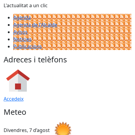
L'actualitat a un clic
Agenda
Agenda de l'Alcalde
Avisos
Notícies
Publicacions
Adreces i telèfons
Accedeix
Meteo
Divendres, 7 d’agost
D