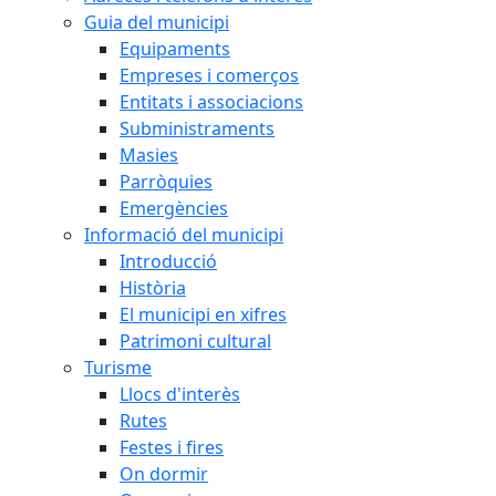
Guia del municipi
Equipaments
Empreses i comerços
Entitats i associacions
Subministraments
Masies
Parròquies
Emergències
Informació del municipi
Introducció
Història
El municipi en xifres
Patrimoni cultural
Turisme
Llocs d'interès
Rutes
Festes i fires
On dormir