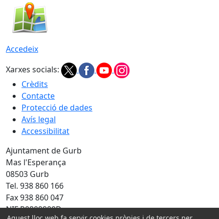
Accedeix
Xarxes socials:
Crèdits
Contacte
Protecció de dades
Avís legal
Accessibilitat
Ajuntament de Gurb
Mas l'Esperança
08503 Gurb
Tel. 938 860 166
Fax 938 860 047
NIF P0809900D
Aquest lloc web fa servir cookies pròpies i de tercers per