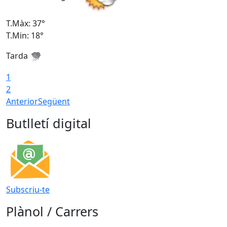
T.Màx: 37°
T
T.Min: 18°
T
Tarda
T
1
2
Anterior
Següent
Butlletí digital
Subscriu-te
Plànol / Carrers