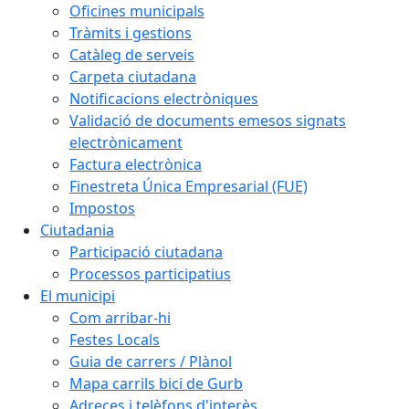
Oficines municipals
Tràmits i gestions
Catàleg de serveis
Carpeta ciutadana
Notificacions electròniques
Validació de documents emesos signats
electrònicament
Factura electrònica
Finestreta Única Empresarial (FUE)
Impostos
Ciutadania
Participació ciutadana
Processos participatius
El municipi
Com arribar-hi
Festes Locals
Guia de carrers / Plànol
Mapa carrils bici de Gurb
Adreces i telèfons d'interès