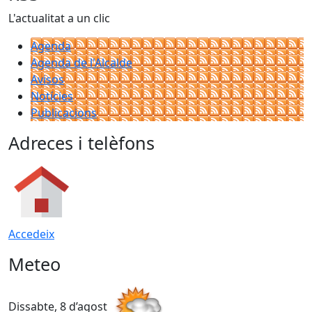
L'actualitat a un clic
Agenda
Agenda de l'Alcalde
Avisos
Notícies
Publicacions
Adreces i telèfons
Accedeix
Meteo
Dissabte, 8 d’agost
D