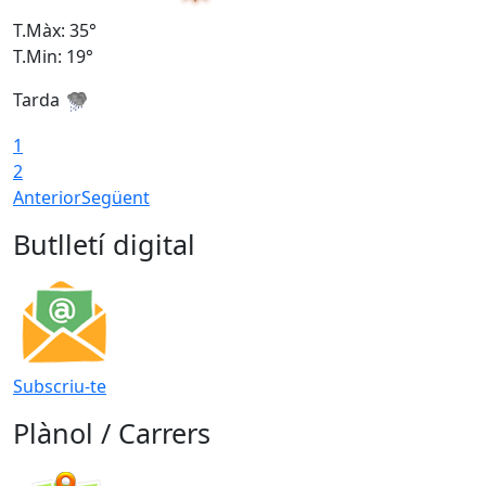
T.Màx: 35°
T
T.Min: 19°
T
Tarda
1
2
Anterior
Següent
Butlletí digital
Subscriu-te
Plànol / Carrers