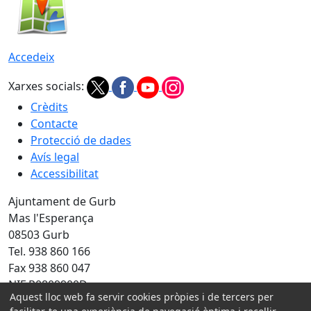
Accedeix
Xarxes socials:
Crèdits
Contacte
Protecció de dades
Avís legal
Accessibilitat
Ajuntament de Gurb
Mas l'Esperança
08503 Gurb
Tel. 938 860 166
Fax 938 860 047
NIF P0809900D
Aquest lloc web fa servir cookies pròpies i de tercers per