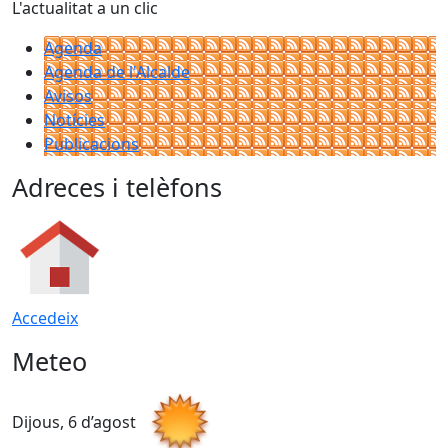
L'actualitat a un clic
Agenda
Agenda de l'Alcalde
Avisos
Notícies
Publicacions
Adreces i telèfons
Accedeix
Meteo
Dijous, 6 d’agost
D