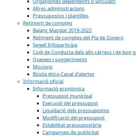
Organismes dependents o vinculats
Altres administracions
Pressupostos i plantilles
Retiment de comptes
Balanç Mandat 2019-2022
Retiment de comptes del Pla de Govern
Segell Infoparticipa
Codi de Conducta dels alts càrrecs i de bon 
Queixes i suggeriments
Mocions
Bústia ètica-Canal d'alertes
Informació oficial
Informació econòmica
Pressupost municipal
Execució del pressupost
Liquidació dels pressupostos
Modificació del pressupost
Estabilitat pressupostària
Campanyes de publicitat