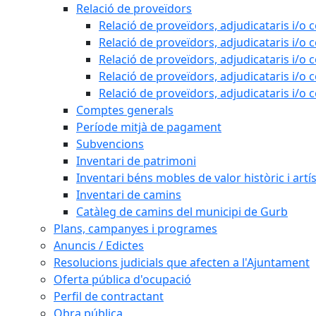
Relació de proveïdors
Relació de proveïdors, adjudicataris i/o 
Relació de proveïdors, adjudicataris i/o 
Relació de proveïdors, adjudicataris i/o 
Relació de proveïdors, adjudicataris i/o 
Relació de proveïdors, adjudicataris i/o 
Comptes generals
Període mitjà de pagament
Subvencions
Inventari de patrimoni
Inventari béns mobles de valor històric i artís
Inventari de camins
Catàleg de camins del municipi de Gurb
Plans, campanyes i programes
Anuncis / Edictes
Resolucions judicials que afecten a l'Ajuntament
Oferta pública d'ocupació
Perfil de contractant
Obra pública