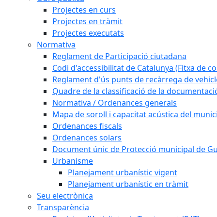
Projectes en curs
Projectes en tràmit
Projectes executats
Normativa
Reglament de Participació ciutadana
Codi d'accessibilitat de Catalunya (Fitxa de co
Reglament d'ús punts de recàrrega de vehicl
Quadre de la classificació de la documentac
Normativa / Ordenances generals
Mapa de soroll i capacitat acústica del munic
Ordenances fiscals
Ordenances solars
Document únic de Protecció municipal de 
Urbanisme
Planejament urbanístic vigent
Planejament urbanístic en tràmit
Seu electrònica
Transparència