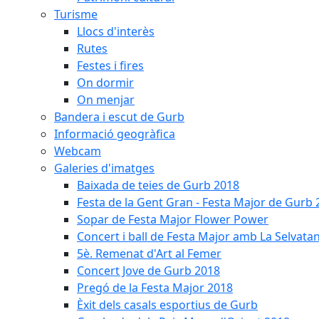
Turisme
Llocs d'interès
Rutes
Festes i fires
On dormir
On menjar
Bandera i escut de Gurb
Informació geogràfica
Webcam
Galeries d'imatges
Baixada de teies de Gurb 2018
Festa de la Gent Gran - Festa Major de Gurb
Sopar de Festa Major Flower Power
Concert i ball de Festa Major amb La Selvata
5è. Remenat d'Art al Femer
Concert Jove de Gurb 2018
Pregó de la Festa Major 2018
Èxit dels casals esportius de Gurb