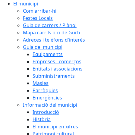
El municipi
Com arribar-hi
Festes Locals
Guia de carrers / Plànol
Mapa carrils bici de Gurb
Adreces i telèfons d'interès
Guia del municipi
Equipaments
Empreses i comerços
Entitats i associacions
Subministraments
Masies
Parròquies
Emergències
Informació del municipi
Introducció
Història
El municipi en xifres
Patrimoni cultural