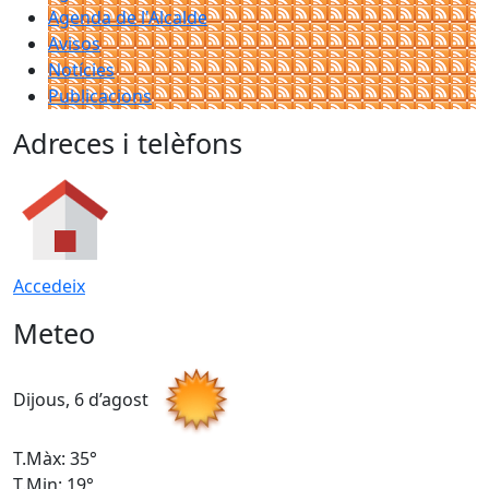
Agenda de l'Alcalde
Avisos
Notícies
Publicacions
Adreces i telèfons
Accedeix
Meteo
Dijous, 6 d’agost
D
T.Màx: 35°
T
T.Min: 19°
T