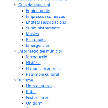
Guia del municipi
Equipaments
Empreses i comerços
Entitats i associacions
Subministraments
Masies
Parròquies
Emergències
Informació del municipi
Introducció
Història
El municipi en xifres
Patrimoni cultural
Turisme
Llocs d'interès
Rutes
Festes i fires
On dormir