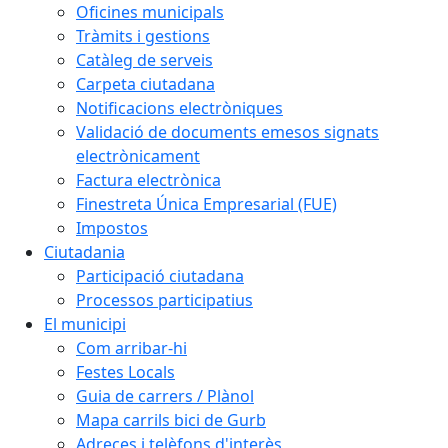
Oficines municipals
Tràmits i gestions
Catàleg de serveis
Carpeta ciutadana
Notificacions electròniques
Validació de documents emesos signats
electrònicament
Factura electrònica
Finestreta Única Empresarial (FUE)
Impostos
Ciutadania
Participació ciutadana
Processos participatius
El municipi
Com arribar-hi
Festes Locals
Guia de carrers / Plànol
Mapa carrils bici de Gurb
Adreces i telèfons d'interès