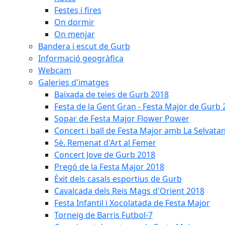
Festes i fires
On dormir
On menjar
Bandera i escut de Gurb
Informació geogràfica
Webcam
Galeries d'imatges
Baixada de teies de Gurb 2018
Festa de la Gent Gran - Festa Major de Gurb
Sopar de Festa Major Flower Power
Concert i ball de Festa Major amb La Selvata
5è. Remenat d'Art al Femer
Concert Jove de Gurb 2018
Pregó de la Festa Major 2018
Èxit dels casals esportius de Gurb
Cavalcada dels Reis Mags d'Orient 2018
Festa Infantil i Xocolatada de Festa Major
Torneig de Barris Futbol-7