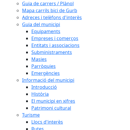
Guia de carrers / Plànol
Mapa carrils bici de Gurb
Adreces i telèfons d'interès
Guia del municipi
Equipaments
Empreses i comerços
Entitats i associacions
Subministraments
Masies
Parròquies
Emergències
Informació del municipi
Introducció
Història
El municipi en xifres
Patrimoni cultural
Turisme
Llocs d'interès
Rutes