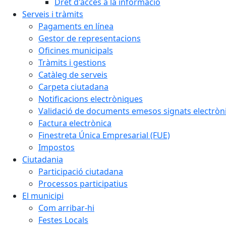
Dret d'accés a la informació
Serveis i tràmits
Pagaments en línea
Gestor de representacions
Oficines municipals
Tràmits i gestions
Catàleg de serveis
Carpeta ciutadana
Notificacions electròniques
Validació de documents emesos signats electrò
Factura electrònica
Finestreta Única Empresarial (FUE)
Impostos
Ciutadania
Participació ciutadana
Processos participatius
El municipi
Com arribar-hi
Festes Locals