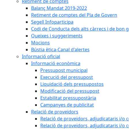
Retiment de comptes
Balanç Mandat 2019-2022
Retiment de comptes del Pla de Govern
Segell Infoparticipa
Codi de Conducta dels alts càrrecs i de bon 
Queixes i suggeriments
Mocions
Bústia ètica-Canal d'alertes
Informació oficial
Informació econòmica
Pressupost municipal
Execució del pressupost
Liquidació dels pressupostos
Modificació del pressupost
Estabilitat pressupostària
Campanyes de publicitat
Relació de proveïdors
Relació de proveïdors, adjudicataris i/o 
Relació de proveïdors, adjudicataris i/o 