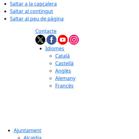
Saltar a la capçalera
Saltar al contingut
Saltar al peu de pàgina
Contacte
Idiomes
Català
Castellà
Anglès
Alemany
Francès
07.08.2026 | 03:39
Ajuntament
Alcaldia