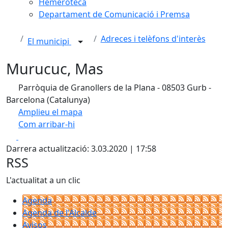
Hemeroteca
Departament de Comunicació i Premsa
Adreces i telèfons d'interès
El municipi
Murucuc, Mas
Parròquia de Granollers de la Plana - 08503 Gurb -
Barcelona (Catalunya)
Amplieu el mapa
Com arribar-hi
Leaflet
| ©
OpenStreetMap
contributors
Facebook
X
+
Darrera actualització: 3.03.2020 | 17:58
−
RSS
L'actualitat a un clic
Agenda
Agenda de l'Alcalde
Avisos