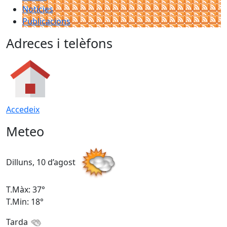
Notícies
Publicacions
Adreces i telèfons
Accedeix
Meteo
Dilluns, 10 d’agost
D
T.Màx: 37°
T
T.Min: 18°
T
Tarda
T