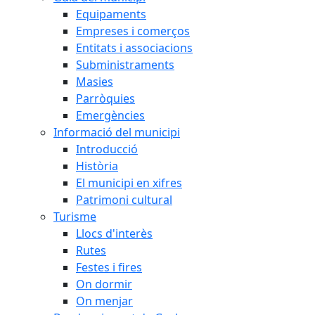
Equipaments
Empreses i comerços
Entitats i associacions
Subministraments
Masies
Parròquies
Emergències
Informació del municipi
Introducció
Història
El municipi en xifres
Patrimoni cultural
Turisme
Llocs d'interès
Rutes
Festes i fires
On dormir
On menjar