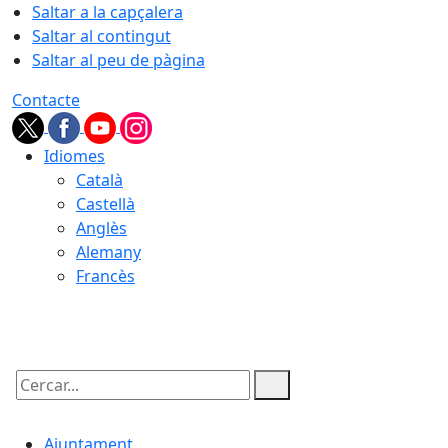
Saltar a la capçalera
Saltar al contingut
Saltar al peu de pàgina
Contacte
Idiomes
Català
Castellà
Anglès
Alemany
Francès
10.08.2026 | 04:50
Cercar:
Ajuntament