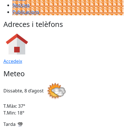
Notícies
Publicacions
Adreces i telèfons
Accedeix
Meteo
Dissabte, 8 d’agost
D
T.Màx: 37°
T
T.Min: 18°
T
Tarda
T