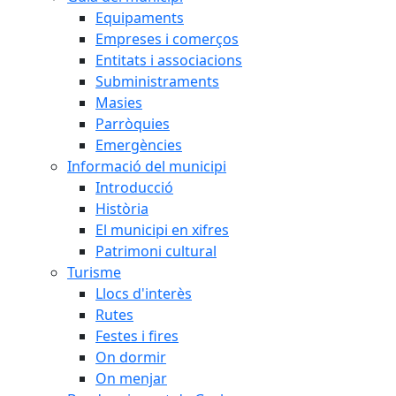
Equipaments
Empreses i comerços
Entitats i associacions
Subministraments
Masies
Parròquies
Emergències
Informació del municipi
Introducció
Història
El municipi en xifres
Patrimoni cultural
Turisme
Llocs d'interès
Rutes
Festes i fires
On dormir
On menjar