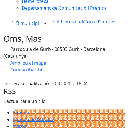
Hemeroteca
Departament de Comunicació i Premsa
Adreces i telèfons d'interès
El municipi
Oms, Mas
Parròquia de Gurb - 08503 Gurb - Barcelona
(Catalunya)
Amplieu el mapa
Com arribar-hi
Leaflet
| ©
OpenStreetMap
contributors
Facebook
X
+
Darrera actualització: 3.03.2020 | 18:04
−
RSS
L'actualitat a un clic
Agenda
Agenda de l'Alcalde
Avisos