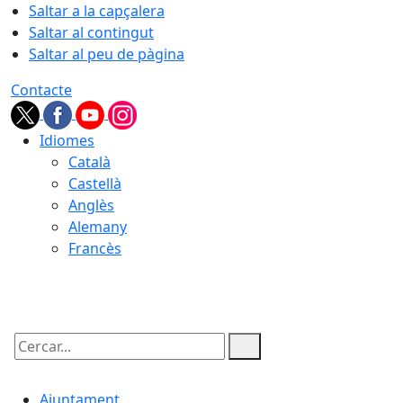
Saltar a la capçalera
Saltar al contingut
Saltar al peu de pàgina
Contacte
Idiomes
Català
Castellà
Anglès
Alemany
Francès
08.08.2026 | 03:20
Cercar:
Ajuntament