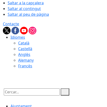
Saltar a la capçalera
Saltar al contingut
Saltar al peu de pàgina
Contacte
Idiomes
Català
Castellà
Anglès
Alemany
Francès
08.08.2026 | 08:36
Cercar:
Ajuntament