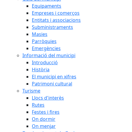
Equipaments
Empreses i comerços
Entitats i associacions
Subministraments
Masies
Parròquies
Emergències
Informació del municipi
Introducció
Història
El municipi en xifres
Patrimoni cultural
Turisme
Llocs d'interès
Rutes
Festes i fires
On dormir
On menjar