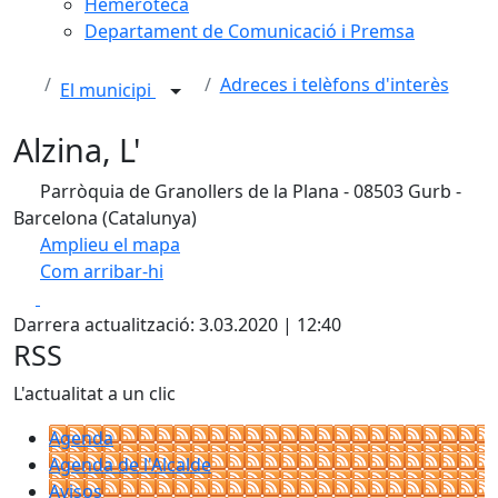
Hemeroteca
Departament de Comunicació i Premsa
Adreces i telèfons d'interès
El municipi
Alzina, L'
Parròquia de Granollers de la Plana - 08503 Gurb -
Barcelona (Catalunya)
Amplieu el mapa
Com arribar-hi
Leaflet
| ©
OpenStreetMap
contributors
Facebook
X
+
Darrera actualització: 3.03.2020 | 12:40
−
RSS
L'actualitat a un clic
Agenda
Agenda de l'Alcalde
Avisos