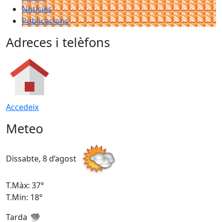
Notícies
Publicacions
Adreces i telèfons
Accedeix
Meteo
Dissabte, 8 d’agost
D
T.Màx: 37°
T
T.Min: 18°
T
Tarda
T