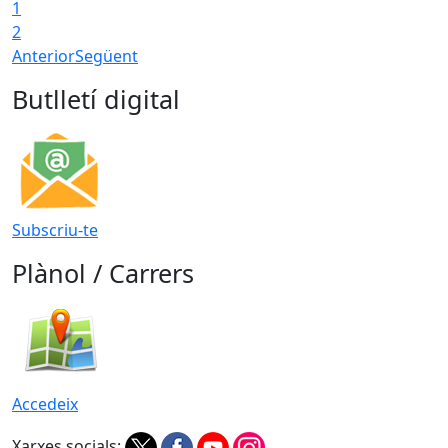
1
2
Anterior
Següent
Butlletí digital
Subscriu-te
Plànol / Carrers
Accedeix
Xarxes socials: