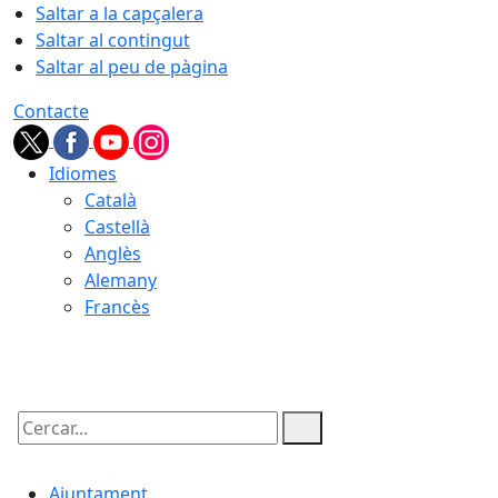
Saltar a la capçalera
Saltar al contingut
Saltar al peu de pàgina
Contacte
Idiomes
Català
Castellà
Anglès
Alemany
Francès
05.08.2026 | 21:48
Cercar:
Ajuntament