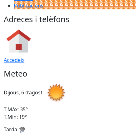
Publicacions
Adreces i telèfons
Accedeix
Meteo
Dijous, 6 d’agost
D
T.Màx: 35°
T
T.Min: 19°
T
Tarda