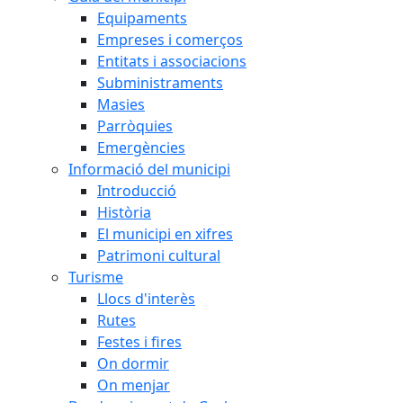
Equipaments
Empreses i comerços
Entitats i associacions
Subministraments
Masies
Parròquies
Emergències
Informació del municipi
Introducció
Història
El municipi en xifres
Patrimoni cultural
Turisme
Llocs d'interès
Rutes
Festes i fires
On dormir
On menjar