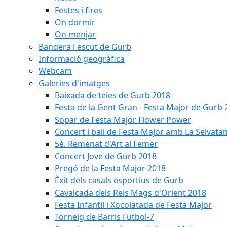
Festes i fires
On dormir
On menjar
Bandera i escut de Gurb
Informació geogràfica
Webcam
Galeries d'imatges
Baixada de teies de Gurb 2018
Festa de la Gent Gran - Festa Major de Gurb
Sopar de Festa Major Flower Power
Concert i ball de Festa Major amb La Selvata
5è. Remenat d'Art al Femer
Concert Jove de Gurb 2018
Pregó de la Festa Major 2018
Èxit dels casals esportius de Gurb
Cavalcada dels Reis Mags d'Orient 2018
Festa Infantil i Xocolatada de Festa Major
Torneig de Barris Futbol-7