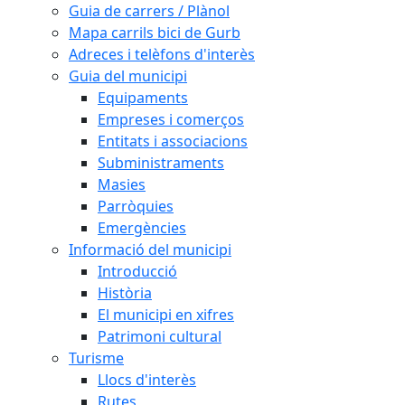
Guia de carrers / Plànol
Mapa carrils bici de Gurb
Adreces i telèfons d'interès
Guia del municipi
Equipaments
Empreses i comerços
Entitats i associacions
Subministraments
Masies
Parròquies
Emergències
Informació del municipi
Introducció
Història
El municipi en xifres
Patrimoni cultural
Turisme
Llocs d'interès
Rutes