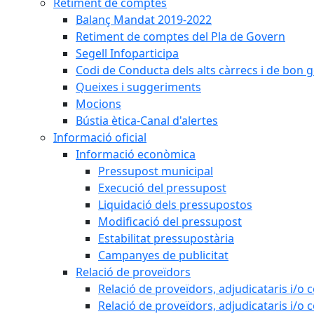
Retiment de comptes
Balanç Mandat 2019-2022
Retiment de comptes del Pla de Govern
Segell Infoparticipa
Codi de Conducta dels alts càrrecs i de bon 
Queixes i suggeriments
Mocions
Bústia ètica-Canal d'alertes
Informació oficial
Informació econòmica
Pressupost municipal
Execució del pressupost
Liquidació dels pressupostos
Modificació del pressupost
Estabilitat pressupostària
Campanyes de publicitat
Relació de proveïdors
Relació de proveïdors, adjudicataris i/o 
Relació de proveïdors, adjudicataris i/o 