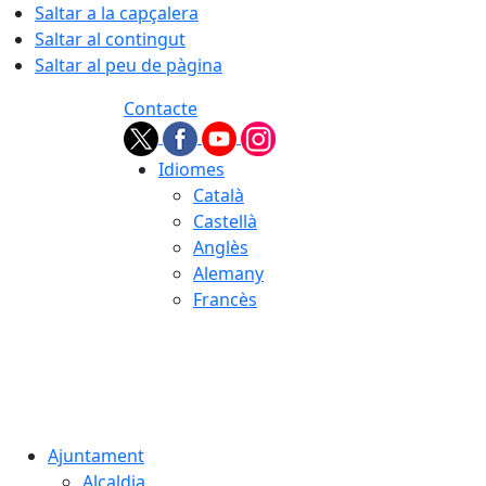
Saltar a la capçalera
Saltar al contingut
Saltar al peu de pàgina
Contacte
Idiomes
Català
Castellà
Anglès
Alemany
Francès
06.08.2026 | 13:29
Ajuntament
Alcaldia