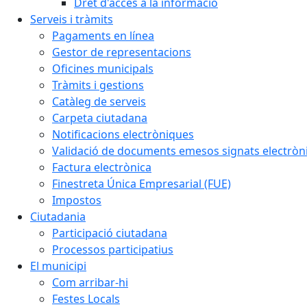
Dret d'accés a la informació
Serveis i tràmits
Pagaments en línea
Gestor de representacions
Oficines municipals
Tràmits i gestions
Catàleg de serveis
Carpeta ciutadana
Notificacions electròniques
Validació de documents emesos signats electrò
Factura electrònica
Finestreta Única Empresarial (FUE)
Impostos
Ciutadania
Participació ciutadana
Processos participatius
El municipi
Com arribar-hi
Festes Locals