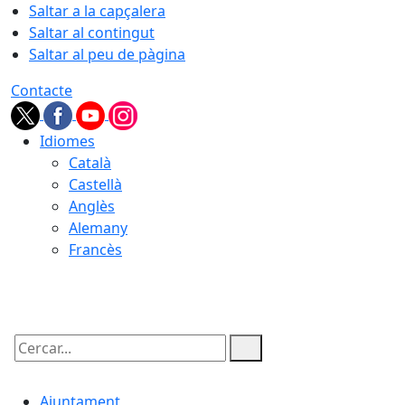
Saltar a la capçalera
Saltar al contingut
Saltar al peu de pàgina
Contacte
Idiomes
Català
Castellà
Anglès
Alemany
Francès
05.08.2026 | 22:57
Cercar:
Ajuntament