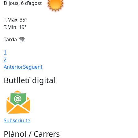
Dijous, 6 d’agost
D
T.Màx: 35°
T
T.Min: 19°
T
Tarda
1
2
Anterior
Següent
Butlletí digital
Subscriu-te
Plànol / Carrers