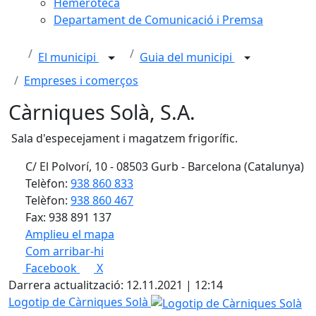
Hemeroteca
Departament de Comunicació i Premsa
El municipi
Guia del municipi
Empreses i comerços
Càrniques Solà, S.A.
Sala d'especejament i magatzem frigorífic.
C/ El Polvorí, 10 - 08503 Gurb - Barcelona (Catalunya)
Telèfon:
938 860 833
Telèfon:
938 860 467
Fax: 938 891 137
Amplieu el mapa
Com arribar-hi
Leaflet
| ©
OpenStreetMap
contributors
Facebook
X
+
Darrera actualització: 12.11.2021 | 12:14
−
Logotip de Càrniques Solà