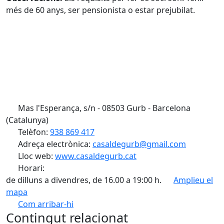
més de 60 anys, ser pensionista o estar prejubilat.
Mas l'Esperança, s/n - 08503 Gurb - Barcelona
(Catalunya)
Telèfon:
938 869 417
Adreça electrònica:
casaldegurb@gmail.com
Lloc web:
www.casaldegurb.cat
Horari:
de dilluns a divendres, de 16.00 a 19:00 h.
Amplieu el
mapa
Com arribar-hi
Leaflet
| ©
OpenStreetMap
contributors
Contingut relacionat
+