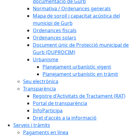
documentació de Gurb
Normativa / Ordenances generals
Mapa de soroll i capacitat acústica del
municipi de Gurb
Ordenances fiscals
Ordenances solars
Document únic de Protecció municipal de
Gurb (DUPROCIM)
Urbanisme
Planejament urbanístic vigent
Planejament urbanístic en tràmit
Seu electrònica
Transparència
Registre d'Activitats de Tractament (RAT)
Portal de transparència
InfoParticipa
Dret d'accés a la informació
Serveis i tràmits
Pagaments en línea