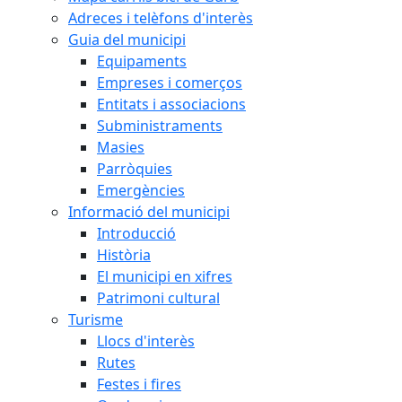
Adreces i telèfons d'interès
Guia del municipi
Equipaments
Empreses i comerços
Entitats i associacions
Subministraments
Masies
Parròquies
Emergències
Informació del municipi
Introducció
Història
El municipi en xifres
Patrimoni cultural
Turisme
Llocs d'interès
Rutes
Festes i fires