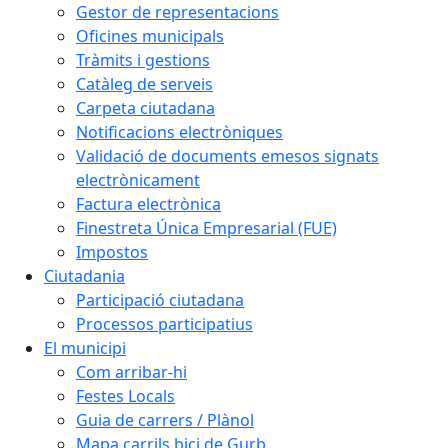
Gestor de representacions
Oficines municipals
Tràmits i gestions
Catàleg de serveis
Carpeta ciutadana
Notificacions electròniques
Validació de documents emesos signats
electrònicament
Factura electrònica
Finestreta Única Empresarial (FUE)
Impostos
Ciutadania
Participació ciutadana
Processos participatius
El municipi
Com arribar-hi
Festes Locals
Guia de carrers / Plànol
Mapa carrils bici de Gurb