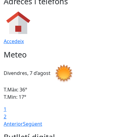
Adreces i telèfons
Accedeix
Meteo
Divendres, 7 d’agost
D
T.Màx: 36°
T
T.Min: 17°
T
1
T
2
Anterior
Següent