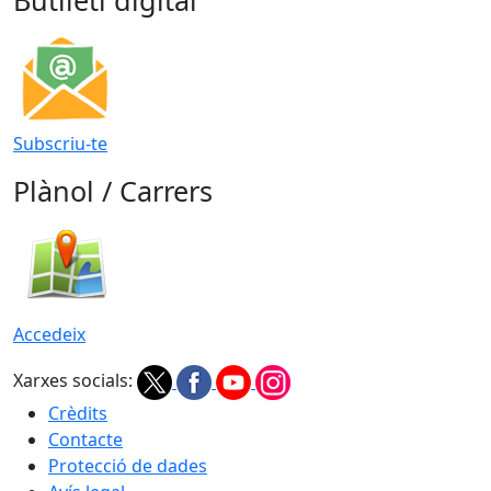
Butlletí digital
Subscriu-te
Plànol / Carrers
Accedeix
Xarxes socials:
Crèdits
Contacte
Protecció de dades