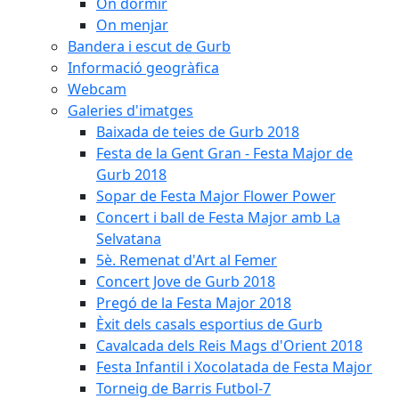
On dormir
On menjar
Bandera i escut de Gurb
Informació geogràfica
Webcam
Galeries d'imatges
Baixada de teies de Gurb 2018
Festa de la Gent Gran - Festa Major de
Gurb 2018
Sopar de Festa Major Flower Power
Concert i ball de Festa Major amb La
Selvatana
5è. Remenat d'Art al Femer
Concert Jove de Gurb 2018
Pregó de la Festa Major 2018
Èxit dels casals esportius de Gurb
Cavalcada dels Reis Mags d'Orient 2018
Festa Infantil i Xocolatada de Festa Major
Torneig de Barris Futbol-7