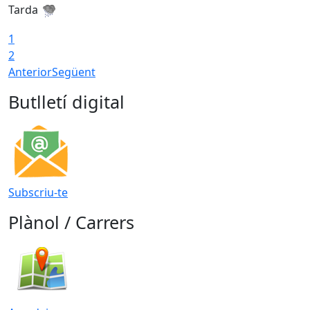
Tarda
T
1
2
Anterior
Següent
Butlletí digital
Subscriu-te
Plànol / Carrers