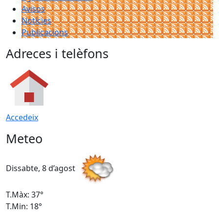
Avisos
Notícies
Publicacions
Adreces i telèfons
Accedeix
Meteo
Dissabte, 8 d’agost
D
T.Màx: 37°
T
T.Min: 18°
T