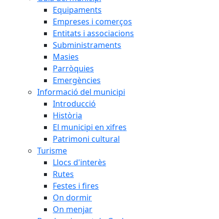
Equipaments
Empreses i comerços
Entitats i associacions
Subministraments
Masies
Parròquies
Emergències
Informació del municipi
Introducció
Història
El municipi en xifres
Patrimoni cultural
Turisme
Llocs d'interès
Rutes
Festes i fires
On dormir
On menjar