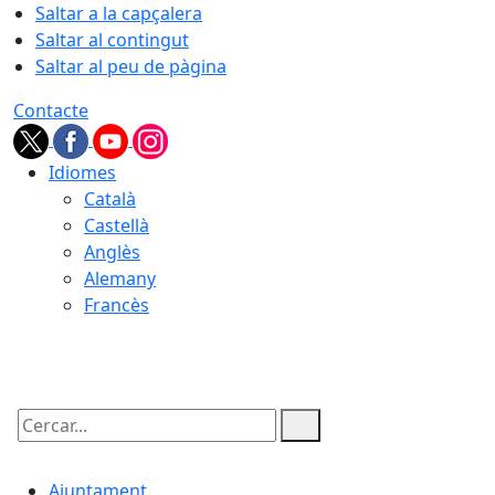
Saltar a la capçalera
Saltar al contingut
Saltar al peu de pàgina
Contacte
Idiomes
Català
Castellà
Anglès
Alemany
Francès
07.08.2026 | 15:56
Cercar:
Ajuntament