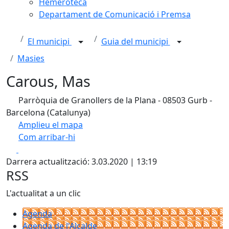
Hemeroteca
Departament de Comunicació i Premsa
El municipi
Guia del municipi
Masies
Carous, Mas
Parròquia de Granollers de la Plana - 08503 Gurb -
Barcelona (Catalunya)
Amplieu el mapa
Com arribar-hi
Leaflet
| ©
OpenStreetMap
contributors
Facebook
X
+
Darrera actualització: 3.03.2020 | 13:19
−
RSS
L'actualitat a un clic
Agenda
Agenda de l'Alcalde