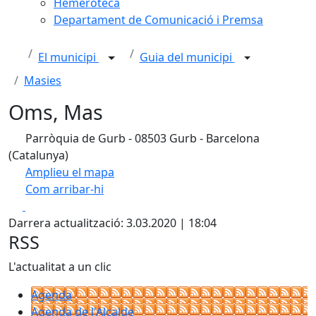
Hemeroteca
Departament de Comunicació i Premsa
El municipi
Guia del municipi
Masies
Oms, Mas
Parròquia de Gurb - 08503 Gurb - Barcelona
(Catalunya)
Amplieu el mapa
Com arribar-hi
Leaflet
| ©
OpenStreetMap
contributors
Facebook
X
+
Darrera actualització: 3.03.2020 | 18:04
−
RSS
L'actualitat a un clic
Agenda
Agenda de l'Alcalde