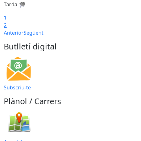
Tarda
T
1
2
Anterior
Següent
Butlletí digital
Subscriu-te
Plànol / Carrers