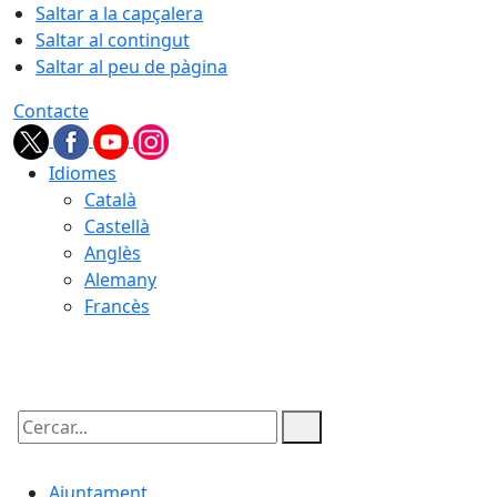
Saltar a la capçalera
Saltar al contingut
Saltar al peu de pàgina
Contacte
Idiomes
Català
Castellà
Anglès
Alemany
Francès
07.08.2026 | 19:40
Cercar:
Ajuntament