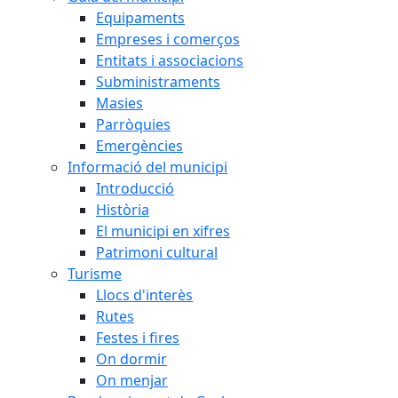
Equipaments
Empreses i comerços
Entitats i associacions
Subministraments
Masies
Parròquies
Emergències
Informació del municipi
Introducció
Història
El municipi en xifres
Patrimoni cultural
Turisme
Llocs d'interès
Rutes
Festes i fires
On dormir
On menjar