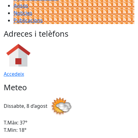
Avisos
Notícies
Publicacions
Adreces i telèfons
Accedeix
Meteo
Dissabte, 8 d’agost
D
T.Màx: 37°
T
T.Min: 18°
T