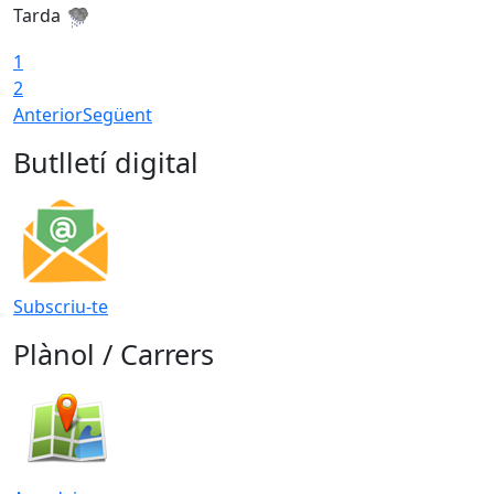
Tarda
T
1
2
Anterior
Següent
Butlletí digital
Subscriu-te
Plànol / Carrers