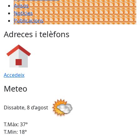
Avisos
Notícies
Publicacions
Adreces i telèfons
Accedeix
Meteo
Dissabte, 8 d’agost
D
T.Màx: 37°
T
T.Min: 18°
T