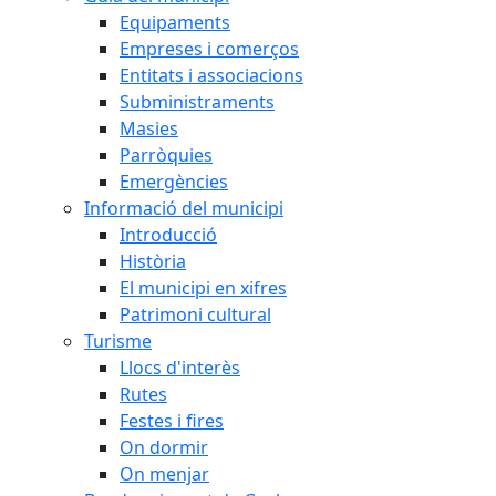
Equipaments
Empreses i comerços
Entitats i associacions
Subministraments
Masies
Parròquies
Emergències
Informació del municipi
Introducció
Història
El municipi en xifres
Patrimoni cultural
Turisme
Llocs d'interès
Rutes
Festes i fires
On dormir
On menjar