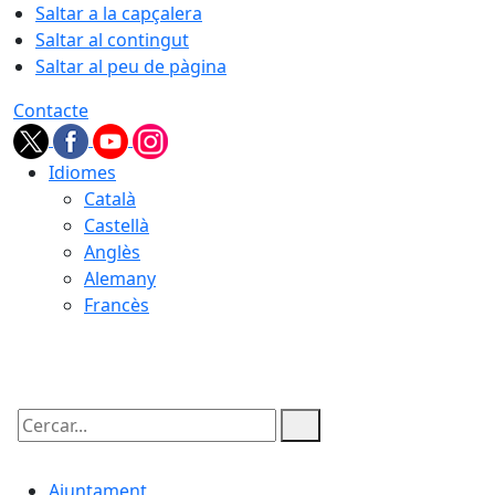
Saltar a la capçalera
Saltar al contingut
Saltar al peu de pàgina
Contacte
Idiomes
Català
Castellà
Anglès
Alemany
Francès
07.08.2026 | 16:04
Cercar:
Ajuntament