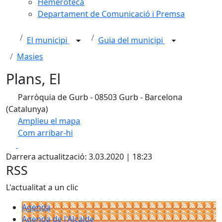
Hemeroteca
Departament de Comunicació i Premsa
El municipi
Guia del municipi
Masies
Plans, El
Parròquia de Gurb - 08503 Gurb - Barcelona
(Catalunya)
Amplieu el mapa
Com arribar-hi
Leaflet
| ©
OpenStreetMap
contributors
Facebook
X
+
Darrera actualització: 3.03.2020 | 18:23
−
RSS
L'actualitat a un clic
Agenda
Agenda de l'Alcalde