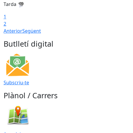
Tarda
T
1
2
Anterior
Següent
Butlletí digital
Subscriu-te
Plànol / Carrers