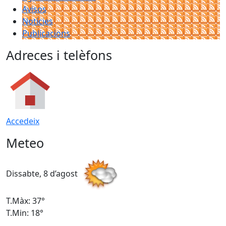
Avisos
Notícies
Publicacions
Adreces i telèfons
Accedeix
Meteo
Dissabte, 8 d’agost
D
T.Màx: 37°
T
T.Min: 18°
T