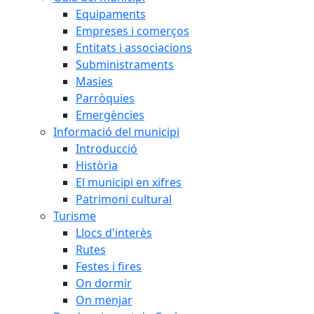
Equipaments
Empreses i comerços
Entitats i associacions
Subministraments
Masies
Parròquies
Emergències
Informació del municipi
Introducció
Història
El municipi en xifres
Patrimoni cultural
Turisme
Llocs d'interès
Rutes
Festes i fires
On dormir
On menjar