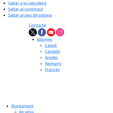
Saltar a la capçalera
Saltar al contingut
Saltar al peu de pàgina
Contacte
Idiomes
Català
Castellà
Anglès
Alemany
Francès
07.08.2026 | 04:35
Ajuntament
Alcaldia