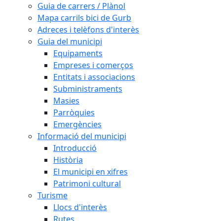
Guia de carrers / Plànol
Mapa carrils bici de Gurb
Adreces i telèfons d'interès
Guia del municipi
Equipaments
Empreses i comerços
Entitats i associacions
Subministraments
Masies
Parròquies
Emergències
Informació del municipi
Introducció
Història
El municipi en xifres
Patrimoni cultural
Turisme
Llocs d'interès
Rutes