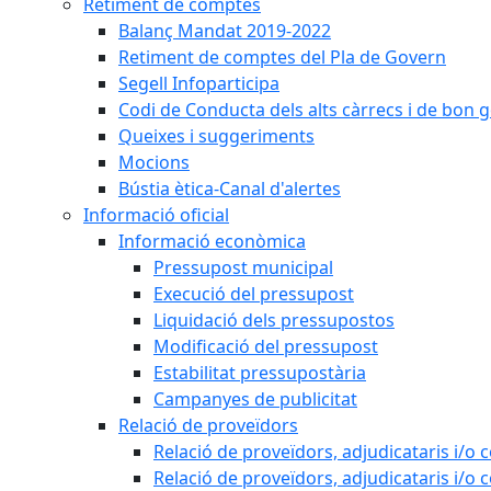
Retiment de comptes
Balanç Mandat 2019-2022
Retiment de comptes del Pla de Govern
Segell Infoparticipa
Codi de Conducta dels alts càrrecs i de bon 
Queixes i suggeriments
Mocions
Bústia ètica-Canal d'alertes
Informació oficial
Informació econòmica
Pressupost municipal
Execució del pressupost
Liquidació dels pressupostos
Modificació del pressupost
Estabilitat pressupostària
Campanyes de publicitat
Relació de proveïdors
Relació de proveïdors, adjudicataris i/o 
Relació de proveïdors, adjudicataris i/o 