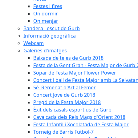
Festes i fires
On dormir
On menjar
Bandera i escut de Gurb
Informació geogràfica
Webcam
Galeries d'imatges
Baixada de teies de Gurb 2018
Festa de la Gent Gran - Festa Major de Gurb
Sopar de Festa Major Flower Power
Concert i ball de Festa Major amb La Selvata
5è. Remenat d'Art al Femer
Concert Jove de Gurb 2018
Pregó de la Festa Major 2018
Èxit dels casals esportius de Gurb
Cavalcada dels Reis Mags d'Orient 2018
Festa Infantil i Xocolatada de Festa Major
Torneig de Barris Futbol-7