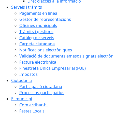
Dret d'accés a la informació
Serveis i tràmits
Pagaments en línea
Gestor de representacions
Oficines municipals
Tràmits i gestions
Catàleg de serveis
Carpeta ciutadana
Notificacions electròniques
Validació de documents emesos signats electrò
Factura electrònica
Finestreta Única Empresarial (FUE)
Impostos
Ciutadania
Participació ciutadana
Processos participatius
El municipi
Com arribar-hi
Festes Locals