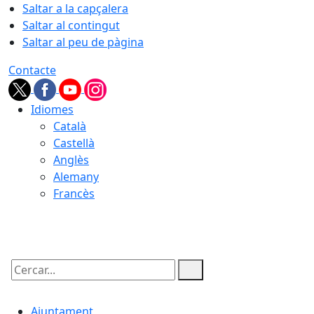
Saltar a la capçalera
Saltar al contingut
Saltar al peu de pàgina
Contacte
Idiomes
Català
Castellà
Anglès
Alemany
Francès
06.08.2026 | 12:08
Cercar:
Ajuntament