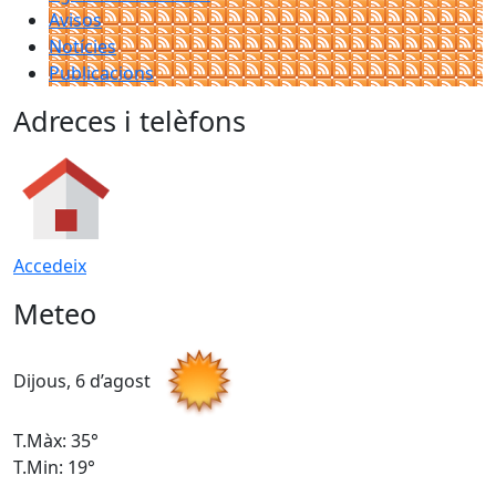
Avisos
Notícies
Publicacions
Adreces i telèfons
Accedeix
Meteo
Dijous, 6 d’agost
D
T.Màx: 35°
T
T.Min: 19°
T