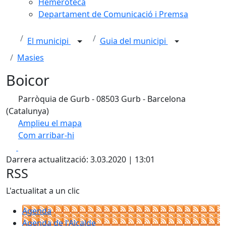
Hemeroteca
Departament de Comunicació i Premsa
El municipi
Guia del municipi
Masies
Boicor
Parròquia de Gurb - 08503 Gurb - Barcelona
(Catalunya)
Amplieu el mapa
Com arribar-hi
Leaflet
| ©
OpenStreetMap
contributors
Facebook
X
+
Darrera actualització: 3.03.2020 | 13:01
−
RSS
L'actualitat a un clic
Agenda
Agenda de l'Alcalde