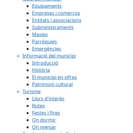
Equipaments
Empreses i comerços
Entitats i associacions
Subministraments
Masies
Parròquies
Emergències
Informació del municipi
Introducció
Història
El municipi en xifres
Patrimoni cultural
Turisme
Llocs d'interès
Rutes
Festes i fires
On dormir
On menjar