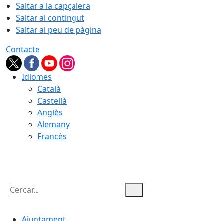
Saltar a la capçalera
Saltar al contingut
Saltar al peu de pàgina
Contacte
Idiomes
Català
Castellà
Anglès
Alemany
Francès
07.08.2026 | 04:14
Cercar:
Ajuntament