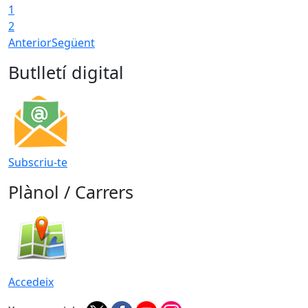
1
T
2
Anterior
Següent
Butlletí digital
Subscriu-te
Plànol / Carrers
Accedeix