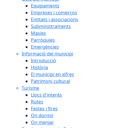
Equipaments
Empreses i comerços
Entitats i associacions
Subministraments
Masies
Parròquies
Emergències
Informació del municipi
Introducció
Història
El municipi en xifres
Patrimoni cultural
Turisme
Llocs d'interès
Rutes
Festes i fires
On dormir
On menjar