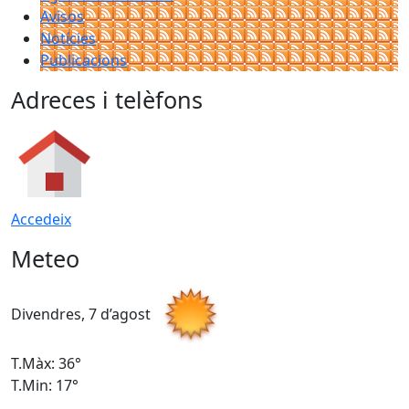
Avisos
Notícies
Publicacions
Adreces i telèfons
Accedeix
Meteo
Divendres, 7 d’agost
D
T.Màx: 36°
T
T.Min: 17°
T