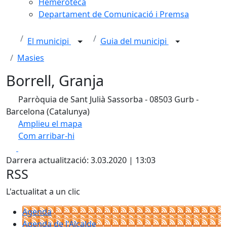
Hemeroteca
Departament de Comunicació i Premsa
El municipi
Guia del municipi
Masies
Borrell, Granja
Parròquia de Sant Julià Sassorba - 08503 Gurb -
Barcelona (Catalunya)
Amplieu el mapa
Com arribar-hi
Leaflet
| ©
OpenStreetMap
contributors
Facebook
X
+
Darrera actualització: 3.03.2020 | 13:03
−
RSS
L'actualitat a un clic
Agenda
Agenda de l'Alcalde