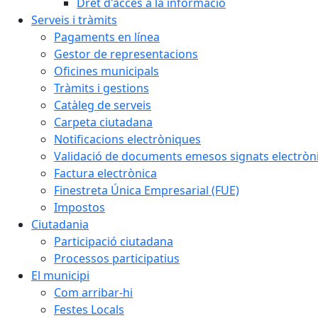
Dret d'accés a la informació
Serveis i tràmits
Pagaments en línea
Gestor de representacions
Oficines municipals
Tràmits i gestions
Catàleg de serveis
Carpeta ciutadana
Notificacions electròniques
Validació de documents emesos signats electrò
Factura electrònica
Finestreta Única Empresarial (FUE)
Impostos
Ciutadania
Participació ciutadana
Processos participatius
El municipi
Com arribar-hi
Festes Locals