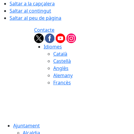
Saltar a la capçalera
Saltar al contingut
Saltar al peu de pàgina
Contacte
Idiomes
Català
Castellà
Anglès
Alemany
Francès
06.08.2026 | 19:54
Ajuntament
Alcaldia