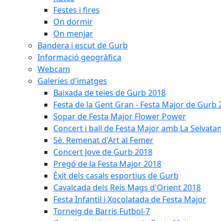
Festes i fires
On dormir
On menjar
Bandera i escut de Gurb
Informació geogràfica
Webcam
Galeries d'imatges
Baixada de teies de Gurb 2018
Festa de la Gent Gran - Festa Major de Gurb
Sopar de Festa Major Flower Power
Concert i ball de Festa Major amb La Selvata
5è. Remenat d'Art al Femer
Concert Jove de Gurb 2018
Pregó de la Festa Major 2018
Èxit dels casals esportius de Gurb
Cavalcada dels Reis Mags d'Orient 2018
Festa Infantil i Xocolatada de Festa Major
Torneig de Barris Futbol-7