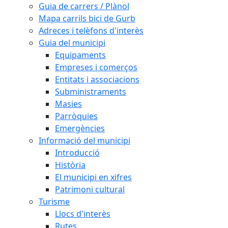
Guia de carrers / Plànol
Mapa carrils bici de Gurb
Adreces i telèfons d'interès
Guia del municipi
Equipaments
Empreses i comerços
Entitats i associacions
Subministraments
Masies
Parròquies
Emergències
Informació del municipi
Introducció
Història
El municipi en xifres
Patrimoni cultural
Turisme
Llocs d'interès
Rutes