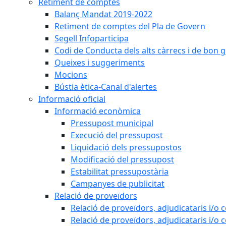
Retiment de comptes
Balanç Mandat 2019-2022
Retiment de comptes del Pla de Govern
Segell Infoparticipa
Codi de Conducta dels alts càrrecs i de bon 
Queixes i suggeriments
Mocions
Bústia ètica-Canal d'alertes
Informació oficial
Informació econòmica
Pressupost municipal
Execució del pressupost
Liquidació dels pressupostos
Modificació del pressupost
Estabilitat pressupostària
Campanyes de publicitat
Relació de proveïdors
Relació de proveïdors, adjudicataris i/o 
Relació de proveïdors, adjudicataris i/o 