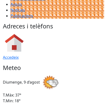
Avisos
Notícies
Publicacions
Adreces i telèfons
Accedeix
Meteo
Diumenge, 9 d’agost
D
T.Màx: 37°
T
T.Min: 18°
T