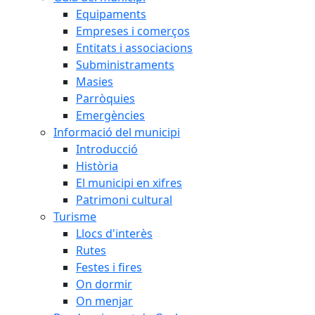
Equipaments
Empreses i comerços
Entitats i associacions
Subministraments
Masies
Parròquies
Emergències
Informació del municipi
Introducció
Història
El municipi en xifres
Patrimoni cultural
Turisme
Llocs d'interès
Rutes
Festes i fires
On dormir
On menjar