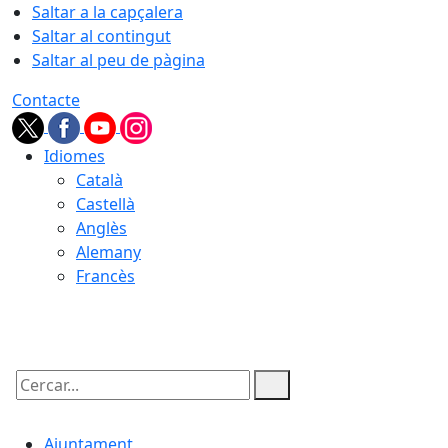
Saltar a la capçalera
Saltar al contingut
Saltar al peu de pàgina
Contacte
Idiomes
Català
Castellà
Anglès
Alemany
Francès
08.08.2026 | 13:13
Cercar:
Ajuntament