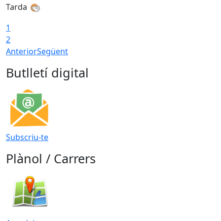
Tarda
T
1
2
Anterior
Següent
Butlletí digital
Subscriu-te
Plànol / Carrers