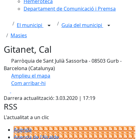
Hemeroteca
Departament de Comunicació i Premsa
El municipi
Guia del municipi
Masies
Gitanet, Cal
Parròquia de Sant Julià Sassorba - 08503 Gurb -
Barcelona (Catalunya)
Amplieu el mapa
Com arribar-hi
Leaflet
| ©
OpenStreetMap
contributors
Facebook
X
+
Darrera actualització: 3.03.2020 | 17:19
−
RSS
L'actualitat a un clic
Agenda
Agenda de l'Alcalde