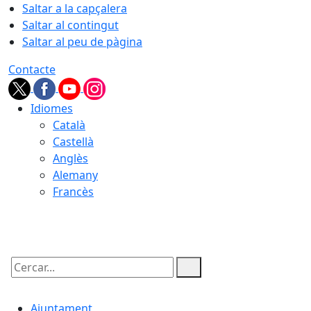
Saltar a la capçalera
Saltar al contingut
Saltar al peu de pàgina
Contacte
Idiomes
Català
Castellà
Anglès
Alemany
Francès
08.08.2026 | 21:11
Cercar:
Ajuntament