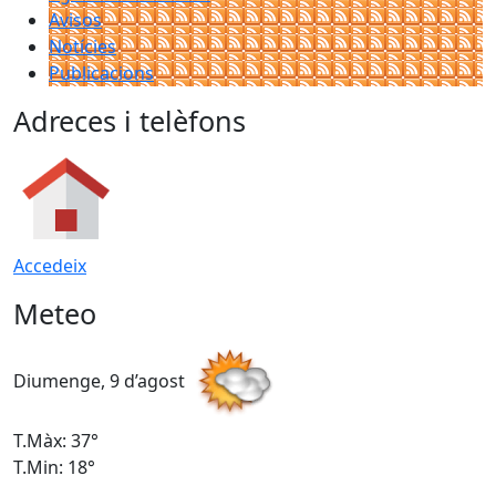
Avisos
Notícies
Publicacions
Adreces i telèfons
Accedeix
Meteo
Diumenge, 9 d’agost
D
T.Màx: 37°
T
T.Min: 18°
T