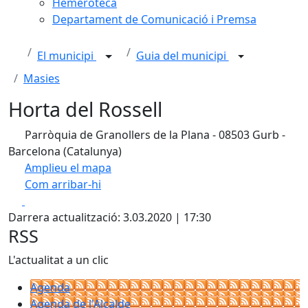
Hemeroteca
Departament de Comunicació i Premsa
El municipi
Guia del municipi
Masies
Horta del Rossell
Parròquia de Granollers de la Plana - 08503 Gurb -
Barcelona (Catalunya)
Amplieu el mapa
Com arribar-hi
Leaflet
| ©
OpenStreetMap
contributors
Facebook
X
+
Darrera actualització: 3.03.2020 | 17:30
−
RSS
L'actualitat a un clic
Agenda
Agenda de l'Alcalde