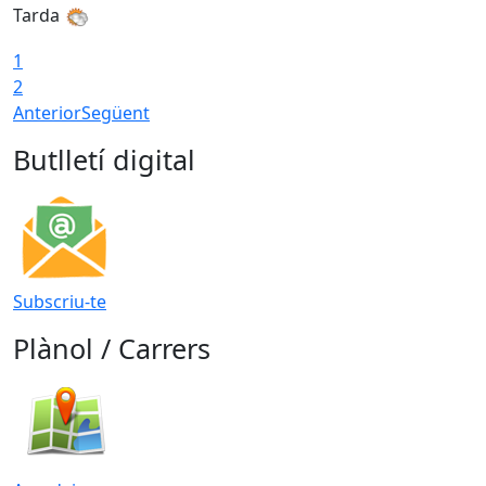
Tarda
T
1
2
Anterior
Següent
Butlletí digital
Subscriu-te
Plànol / Carrers