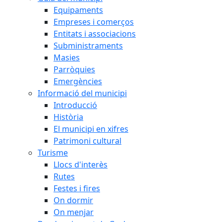
Equipaments
Empreses i comerços
Entitats i associacions
Subministraments
Masies
Parròquies
Emergències
Informació del municipi
Introducció
Història
El municipi en xifres
Patrimoni cultural
Turisme
Llocs d'interès
Rutes
Festes i fires
On dormir
On menjar