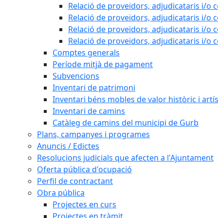
Relació de proveïdors, adjudicataris i/o 
Relació de proveïdors, adjudicataris i/o 
Relació de proveïdors, adjudicataris i/o 
Relació de proveïdors, adjudicataris i/o 
Comptes generals
Període mitjà de pagament
Subvencions
Inventari de patrimoni
Inventari béns mobles de valor històric i artís
Inventari de camins
Catàleg de camins del municipi de Gurb
Plans, campanyes i programes
Anuncis / Edictes
Resolucions judicials que afecten a l'Ajuntament
Oferta pública d'ocupació
Perfil de contractant
Obra pública
Projectes en curs
Projectes en tràmit