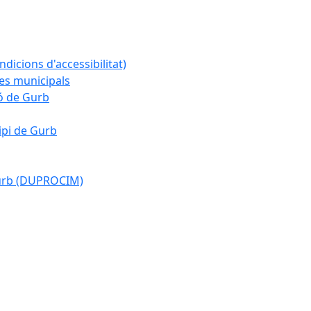
ndicions d'accessibilitat)
es municipals
ió de Gurb
ipi de Gurb
Gurb (DUPROCIM)