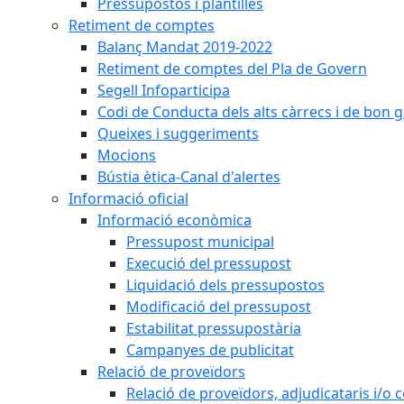
Pressupostos i plantilles
Retiment de comptes
Balanç Mandat 2019-2022
Retiment de comptes del Pla de Govern
Segell Infoparticipa
Codi de Conducta dels alts càrrecs i de bon 
Queixes i suggeriments
Mocions
Bústia ètica-Canal d'alertes
Informació oficial
Informació econòmica
Pressupost municipal
Execució del pressupost
Liquidació dels pressupostos
Modificació del pressupost
Estabilitat pressupostària
Campanyes de publicitat
Relació de proveïdors
Relació de proveïdors, adjudicataris i/o 