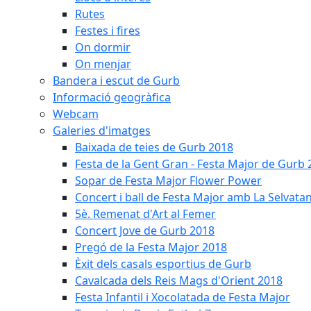
Rutes
Festes i fires
On dormir
On menjar
Bandera i escut de Gurb
Informació geogràfica
Webcam
Galeries d'imatges
Baixada de teies de Gurb 2018
Festa de la Gent Gran - Festa Major de Gurb
Sopar de Festa Major Flower Power
Concert i ball de Festa Major amb La Selvata
5è. Remenat d'Art al Femer
Concert Jove de Gurb 2018
Pregó de la Festa Major 2018
Èxit dels casals esportius de Gurb
Cavalcada dels Reis Mags d'Orient 2018
Festa Infantil i Xocolatada de Festa Major