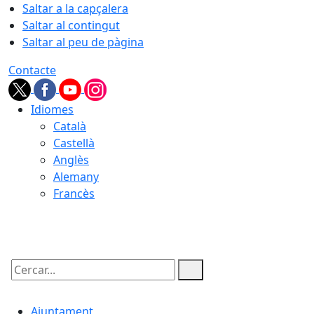
Saltar a la capçalera
Saltar al contingut
Saltar al peu de pàgina
Contacte
Idiomes
Català
Castellà
Anglès
Alemany
Francès
07.08.2026 | 16:45
Cercar:
Ajuntament