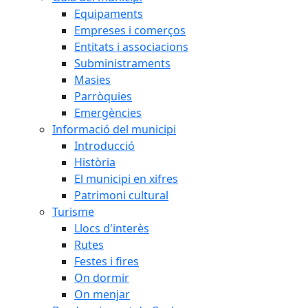
Equipaments
Empreses i comerços
Entitats i associacions
Subministraments
Masies
Parròquies
Emergències
Informació del municipi
Introducció
Història
El municipi en xifres
Patrimoni cultural
Turisme
Llocs d'interès
Rutes
Festes i fires
On dormir
On menjar