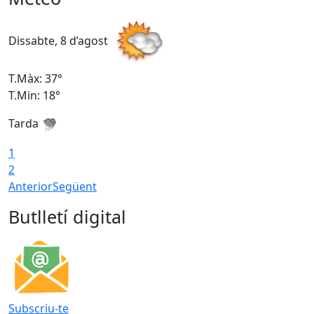
Dissabte, 8 d’agost
D
T.Màx: 37°
T
T.Min: 18°
T
Tarda
T
1
2
Anterior
Següent
Butlletí digital
Subscriu-te