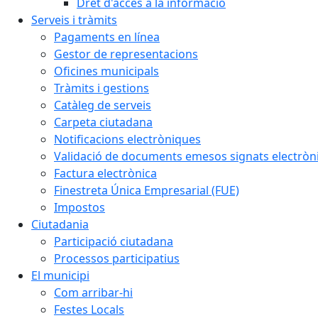
Dret d'accés a la informació
Serveis i tràmits
Pagaments en línea
Gestor de representacions
Oficines municipals
Tràmits i gestions
Catàleg de serveis
Carpeta ciutadana
Notificacions electròniques
Validació de documents emesos signats electrò
Factura electrònica
Finestreta Única Empresarial (FUE)
Impostos
Ciutadania
Participació ciutadana
Processos participatius
El municipi
Com arribar-hi
Festes Locals