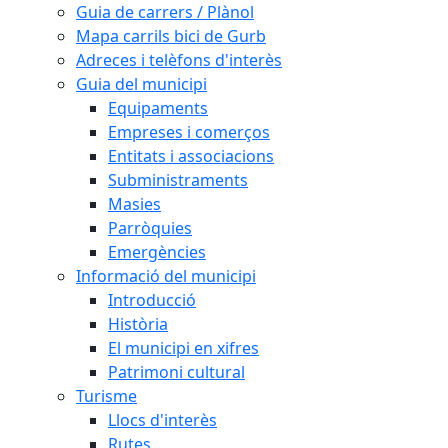
Guia de carrers / Plànol
Mapa carrils bici de Gurb
Adreces i telèfons d'interès
Guia del municipi
Equipaments
Empreses i comerços
Entitats i associacions
Subministraments
Masies
Parròquies
Emergències
Informació del municipi
Introducció
Història
El municipi en xifres
Patrimoni cultural
Turisme
Llocs d'interès
Rutes