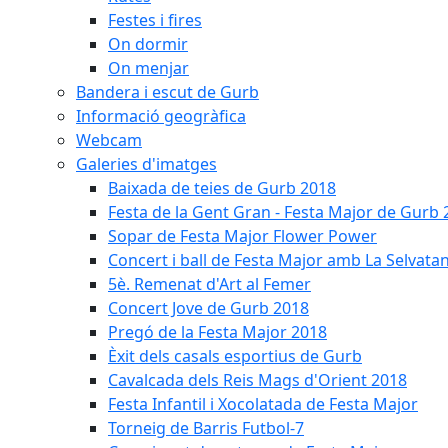
Festes i fires
On dormir
On menjar
Bandera i escut de Gurb
Informació geogràfica
Webcam
Galeries d'imatges
Baixada de teies de Gurb 2018
Festa de la Gent Gran - Festa Major de Gurb
Sopar de Festa Major Flower Power
Concert i ball de Festa Major amb La Selvata
5è. Remenat d'Art al Femer
Concert Jove de Gurb 2018
Pregó de la Festa Major 2018
Èxit dels casals esportius de Gurb
Cavalcada dels Reis Mags d'Orient 2018
Festa Infantil i Xocolatada de Festa Major
Torneig de Barris Futbol-7