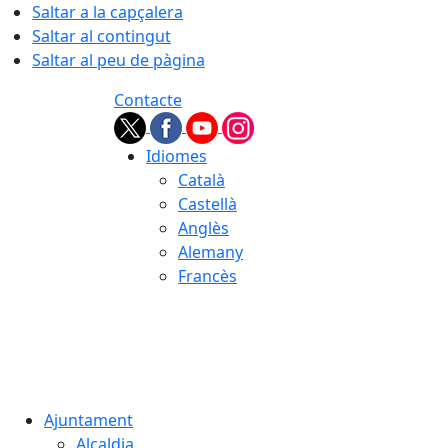
Saltar a la capçalera
Saltar al contingut
Saltar al peu de pàgina
Contacte
Idiomes
Català
Castellà
Anglès
Alemany
Francès
06.08.2026 | 07:23
Ajuntament
Alcaldia