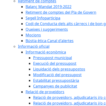
Retiment de comptes
Balanç Mandat 2019-2022
Retiment de comptes del Pla de Govern
Segell Infoparticipa
Codi de Conducta dels alts càrrecs i de bon 
Queixes i suggeriments
Mocions
Bústia ètica-Canal d'alertes
Informació oficial
Informació econòmica
Pressupost municipal
Execució del pressupost
Liquidació dels pressupostos
Modificació del pressupost
Estabilitat pressupostària
Campanyes de publicitat
Relació de proveïdors
Relació de proveïdors, adjudicataris i/o 
Relació de proveïdors, adjudicataris i/o 