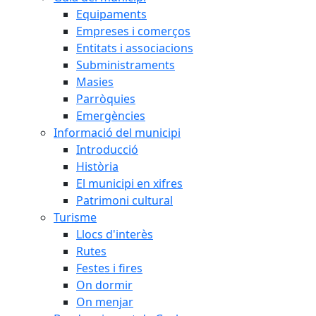
Equipaments
Empreses i comerços
Entitats i associacions
Subministraments
Masies
Parròquies
Emergències
Informació del municipi
Introducció
Història
El municipi en xifres
Patrimoni cultural
Turisme
Llocs d'interès
Rutes
Festes i fires
On dormir
On menjar