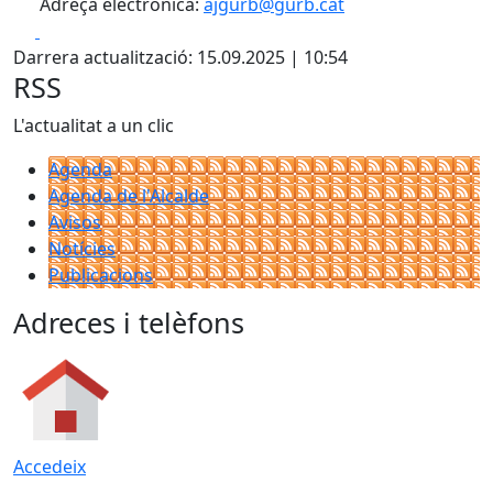
Adreça electrònica:
ajgurb@gurb.cat
Facebook
X
Darrera actualització: 15.09.2025 | 10:54
RSS
L'actualitat a un clic
Agenda
Agenda de l'Alcalde
Avisos
Notícies
Publicacions
Adreces i telèfons
Accedeix