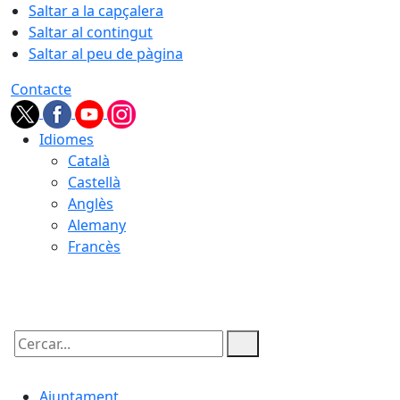
Saltar a la capçalera
Saltar al contingut
Saltar al peu de pàgina
Contacte
Idiomes
Català
Castellà
Anglès
Alemany
Francès
10.08.2026 | 04:24
Cercar:
Ajuntament