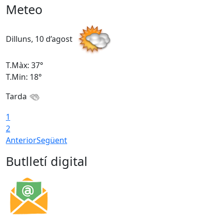
Meteo
Dilluns, 10 d’agost
D
T.Màx: 37°
T
T.Min: 18°
T
Tarda
T
1
2
Anterior
Següent
Butlletí digital