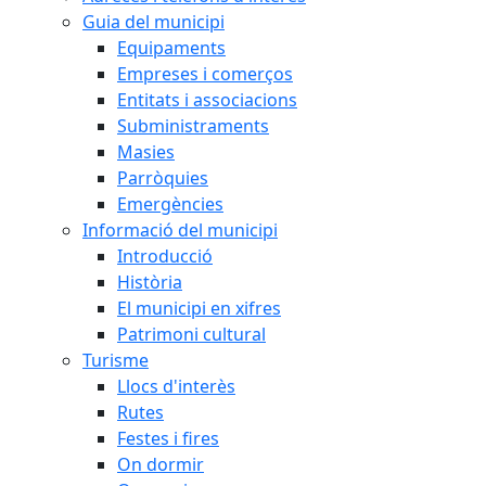
Guia del municipi
Equipaments
Empreses i comerços
Entitats i associacions
Subministraments
Masies
Parròquies
Emergències
Informació del municipi
Introducció
Història
El municipi en xifres
Patrimoni cultural
Turisme
Llocs d'interès
Rutes
Festes i fires
On dormir