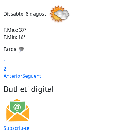
Dissabte, 8 d’agost
D
T.Màx: 37°
T
T.Min: 18°
T
Tarda
T
1
2
Anterior
Següent
Butlletí digital
Subscriu-te