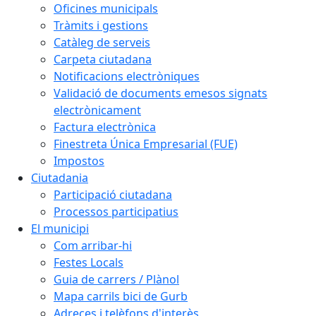
Oficines municipals
Tràmits i gestions
Catàleg de serveis
Carpeta ciutadana
Notificacions electròniques
Validació de documents emesos signats
electrònicament
Factura electrònica
Finestreta Única Empresarial (FUE)
Impostos
Ciutadania
Participació ciutadana
Processos participatius
El municipi
Com arribar-hi
Festes Locals
Guia de carrers / Plànol
Mapa carrils bici de Gurb
Adreces i telèfons d'interès