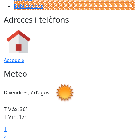
Publicacions
Adreces i telèfons
Accedeix
Meteo
Divendres, 7 d’agost
D
T.Màx: 36°
T
T.Min: 17°
T
1
T
2