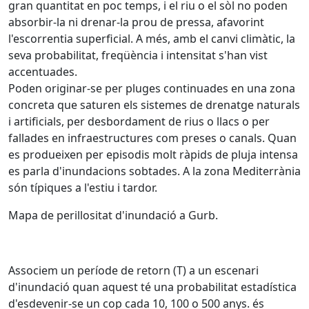
gran quantitat en poc temps, i el riu o el sòl no poden
absorbir-la ni drenar-la prou de pressa, afavorint
l'escorrentia superficial. A més, amb el canvi climàtic, la
seva probabilitat, freqüència i intensitat s'han vist
accentuades.
Poden originar-se per pluges continuades en una zona
concreta que saturen els sistemes de drenatge naturals
i artificials, per desbordament de rius o llacs o per
fallades en infraestructures com preses o canals. Quan
es produeixen per episodis molt ràpids de pluja intensa
es parla d'inundacions sobtades. A la zona Mediterrània
són típiques a l'estiu i tardor.
Mapa de perillositat d'inundació a Gurb.
Associem un període de retorn (T) a un escenari
d'inundació quan aquest té una probabilitat estadística
d'esdevenir-se un cop cada 10, 100 o 500 anys. és