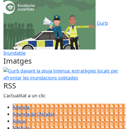
Gurb
Inundable
Imatges
Gurb davant la pluja intensa: estratègies locals per afron
RSS
L'actualitat a un clic
Agenda
Agenda de l'Alcalde
Avisos
Notícies