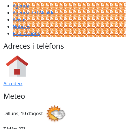
Agenda
Agenda de l'Alcalde
Avisos
Notícies
Publicacions
Adreces i telèfons
Accedeix
Meteo
Dilluns, 10 d’agost
D