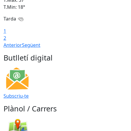
T.Màx: 37°
T
T.Min: 18°
T
Tarda
T
1
2
Anterior
Següent
Butlletí digital
Subscriu-te
Plànol / Carrers