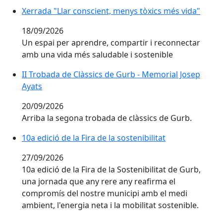
Xerrada "Llar conscient, menys tòxics més vida"
Xerrada "Llar conscient, menys tòxics més vida"
18/09/2026
Un espai per aprendre, compartir i reconnectar
amb una vida més saludable i sostenible
II Trobada de Clàssics de Gurb - Memorial Josep Ayats
II Trobada de Clàssics de Gurb - Memorial Josep
Ayats
20/09/2026
Arriba la segona trobada de clàssics de Gurb.
10a edició de la Fira de la sostenibilitat
10a edició de la Fira de la sostenibilitat
27/09/2026
10a edició de la Fira de la Sostenibilitat de Gurb,
una jornada que any rere any reafirma el
compromís del nostre municipi amb el medi
ambient, l'energia neta i la mobilitat sostenible.