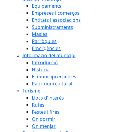
Equipaments
Empreses i comerços
Entitats i associacions
Subministraments
Masies
Parròquies
Emergències
Informació del municipi
Introducció
Història
El municipi en xifres
Patrimoni cultural
Turisme
Llocs d'interès
Rutes
Festes i fires
On dormir
On menjar