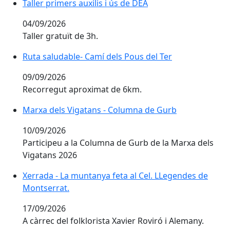
Taller primers auxilis i ús de DEA
Taller primers auxilis i ús de DEA
04/09/2026
Taller gratuït de 3h.
Ruta saludable- Camí dels Pous del Ter
Ruta saludable- Camí dels Pous del Ter
09/09/2026
Recorregut aproximat de 6km.
Marxa dels Vigatans - Columna de Gurb
Marxa dels Vigatans - Columna de Gurb
10/09/2026
Participeu a la Columna de Gurb de la Marxa dels
Vigatans 2026
Xerrada - La muntanya feta al Cel. LLegendes de Mont
Xerrada - La muntanya feta al Cel. LLegendes de
Montserrat.
17/09/2026
A càrrec del folklorista Xavier Roviró i Alemany.