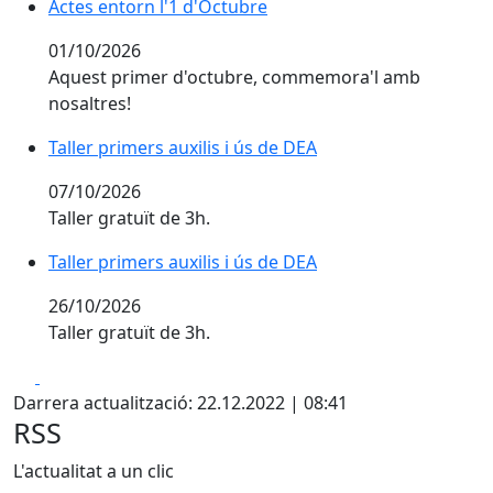
Actes entorn l'1 d'Octubre
Actes entorn l'1 d'Octubre
01/10/2026
Aquest primer d'octubre, commemora'l amb
nosaltres!
Taller primers auxilis i ús de DEA
Taller primers auxilis i ús de DEA
07/10/2026
Taller gratuït de 3h.
Taller primers auxilis i ús de DEA
Taller primers auxilis i ús de DEA
26/10/2026
Taller gratuït de 3h.
Facebook
X
Darrera actualització: 22.12.2022 | 08:41
RSS
L'actualitat a un clic