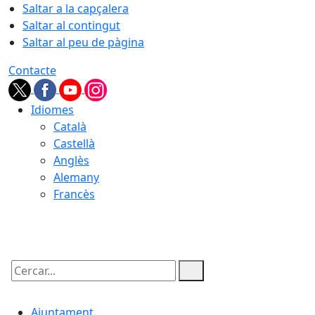
Saltar a la capçalera
Saltar al contingut
Saltar al peu de pàgina
Contacte
Idiomes
Català
Castellà
Anglès
Alemany
Francès
10.08.2026 | 07:00
Cercar:
Ajuntament