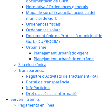
documentació de Gurb
Normativa / Ordenances generals
Mapa de soroll i capacitat acústica del
municipi de Gurb
Ordenances fiscals
Ordenances solars
Document únic de Protecció municipal de
Gurb (DUPROCIM)
Urbanisme
Planejament urbanístic vigent
Planejament urbanístic en tràmit
Seu electrònica
Transparència
Registre d'Activitats de Tractament (RAT)
Portal de transparència
InfoParticipa
Dret d'accés a la informació
Serveis i tràmits
Pagaments en línea