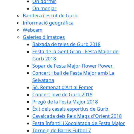
On dormir
On menjar
Bandera i escut de Gurb
Informació geogràfica
Webcam
Galeries d'imatges
Baixada de teies de Gurb 2018
Festa de la Gent Gran - Festa Major de
Gurb 2018
Sopar de Festa Major Flower Power
Concert i ball de Festa Major amb La
Selvatana
5è. Remenat d'Art al Femer
Concert Jove de Gurb 2018
Pregó de la Festa Major 2018
Èxit dels casals esportius de Gurb
Cavalcada dels Reis Mags d'Orient 2018
Festa Infantil i Xocolatada de Festa Major
Torneig de Barris Futbol-7