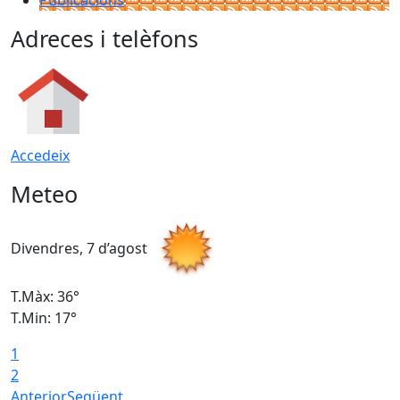
Publicacions
Adreces i telèfons
Accedeix
Meteo
Divendres, 7 d’agost
D
T.Màx: 36°
T
T.Min: 17°
T
1
T
2
Anterior
Següent