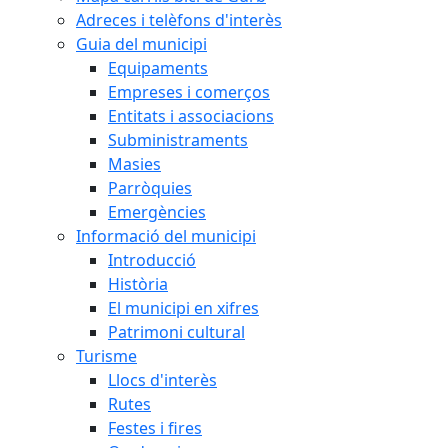
Adreces i telèfons d'interès
Guia del municipi
Equipaments
Empreses i comerços
Entitats i associacions
Subministraments
Masies
Parròquies
Emergències
Informació del municipi
Introducció
Història
El municipi en xifres
Patrimoni cultural
Turisme
Llocs d'interès
Rutes
Festes i fires