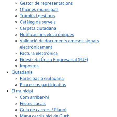
Gestor de representacions
Oficines municipals
Tràmits i gestions
Catàleg de serveis
Carpeta ciutadana
Notificacions electròniques
Validació de documents emesos signats
electrònicament
Factura electrònica
Finestreta Única Empresarial (FUE)
Impostos
Ciutadania
Participació ciutadana
Processos participatius
El municipi
Com arribar-hi
Festes Locals
Guia de carrers / Plànol
Mapa carrils bici de Gurb